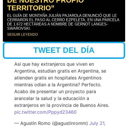
DE NUESTRO PROPIO
TERRITORIO”
EL GUÍA DE MONTAÑA JULIÁN PAJAROLA DENUNCIÓ QUE LE
CERRARON EL PASO AL CERRO EZPELETA, EN UNA PARCELA
DE 1.672 HECTÁREAS A NOMBRE DE GERNOT LANGES-
SWAROVSKI.
SEGUIR LEYENDO
TWEET DEL DÍA
Así que hay extranjeros que viven en
Argentina, estudian gratis en Argentina, se
atienden gratis en hospitales Argentinos
mientras odian a la Argentina? Perfecto.
Acabo de presentar un proyecto para
arancelar la salud y la educación a
extranjeros en la provincia de Buenos Aires.
pic.twitter.com/Pppyd23460
— Agustín Romo (@agustinromm)
July 21,