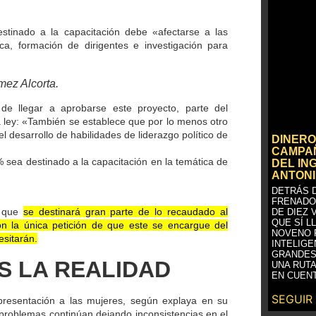
tinado a la capacitación debe «afectarse a las
ica, formación de dirigentes e investigación para
mez Alcorta.
de llegar a aprobarse este proyecto, parte del
 ley: «También se establece que por lo menos otro
 desarrollo de habilidades de liderazgo político de
DINERO
CAMPAÑ
% sea destinado a la capacitación en la temática de
DEL IN
ANTONI
DETRÁS D
FRENADO
a que
se destinará gran parte de lo recaudado al
DE DIEZ 
QUE SÍ L
on la única petición de que este se encargue del
NOVENO 
esitarán.
INTELIGE
GRANDES
S LA REALIDAD
UNA RUTA
EN CUENT
SEGUIR
resentación a las mujeres, según explaya en su
os problemas continúan dejando inconsistencias en el