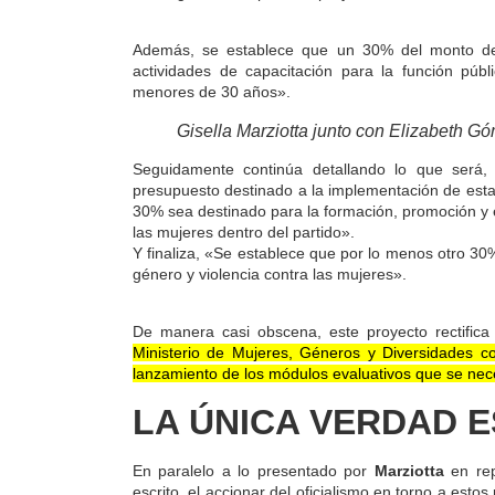
Además, se establece que un 30% del monto des
actividades de capacitación para la función públ
menores de 30 años».
Gisella Marziotta junto con Elizabeth Gó
Seguidamente continúa detallando lo que será, 
presupuesto destinado a la implementación de esta
30% sea destinado para la formación, promoción y el
las mujeres dentro del partido».
Y finaliza, «Se establece que por lo menos otro 30
género y violencia contra las mujeres».
De manera casi obscena, este proyecto rectific
Ministerio de Mujeres, Géneros y Diversidades c
lanzamiento de los módulos evaluativos que se nec
LA ÚNICA VERDAD E
En paralelo a lo presentado por
Marziotta
en rep
escrito, el accionar del oficialismo en torno a est