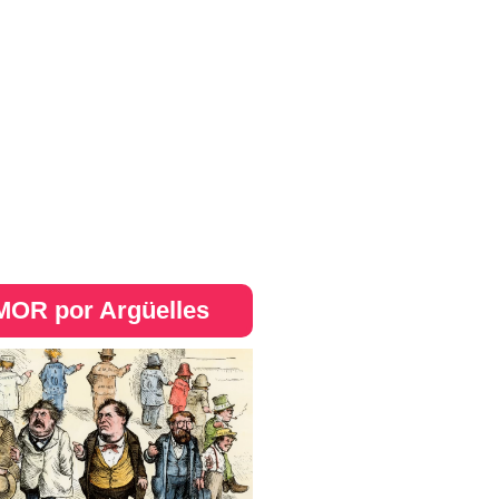
OR por Argüelles​