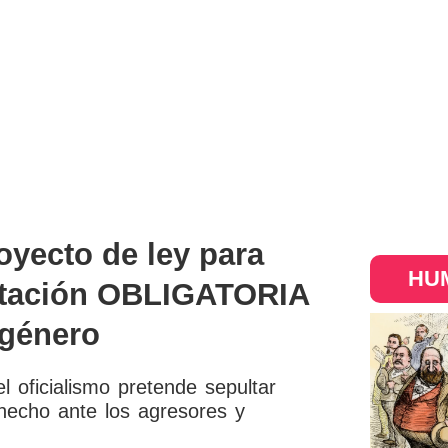
oyecto de ley para
HUM
itación OBLIGATORIA
 género
l oficialismo pretende sepultar
 hecho ante los agresores y