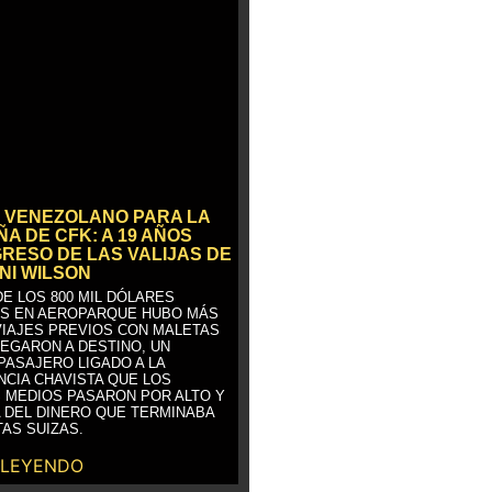
 VENEZOLANO PARA LA
A DE CFK: A 19 AÑOS
GRESO DE LAS VALIJAS DE
NI WILSON
E LOS 800 MIL DÓLARES
S EN AEROPARQUE HUBO MÁS
VIAJES PREVIOS CON MALETAS
LEGARON A DESTINO, UN
PASAJERO LIGADO A LA
NCIA CHAVISTA QUE LOS
 MEDIOS PASARON POR ALTO Y
 DEL DINERO QUE TERMINABA
AS SUIZAS.
 LEYENDO