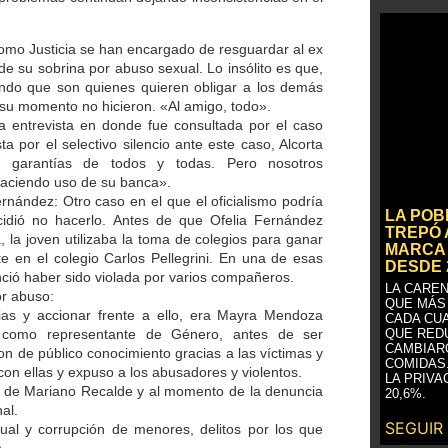
omo Justicia se han encargado de resguardar al ex
 su sobrina por abuso sexual. Lo insólito es que,
ndo que son quienes quieren obligar a los demás
n su momento no hicieron. «Al amigo, todo».
na entrevista en donde fue consultada por el caso
ta por el selectivo silencio ante este caso, Alcorta
 garantías de todos y todas. Pero nosotros
 haciendo uso de su banca».
rnández: Otro caso en el que el oficialismo podría
LA PO
dió no hacerlo. Antes de que Ofelia Fernández
TREPÓ 
la joven utilizaba la toma de colegios para ganar
MARCA 
te en el colegio Carlos Pellegrini. En una de esas
DESDE 
ció haber sido violada por varios compañeros.
LA CAREN
r abuso:
QUE MÁS
ias y accionar frente a ello, era Mayra Mendoza
CADA CU
omo representante de Género, antes de ser
QUE RED
CAMBIAR
n de público conocimiento gracias a las víctimas y
COMIDAS
on ellas y expuso a los abusadores y violentos.
LA PRIVA
r de Mariano Recalde y al momento de la denuncia
20,6%.
al.
SEGUIR
al y corrupción de menores, delitos por los que
.