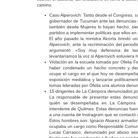
camino.
Caso Alperovich: Tanto desde el Congreso, c
gobernador de Tucumán ante las denuncias de
también desde Mujeres lo hayan hecho, sie
partidos a implementar políticas que ellos e
El año pasado la ministra Alcorta brindó u
Alperovich, ante la recriminación del periodis
argumentó: «Soy muy defensora de las
levantaríamos la voz si Alperovich estuviera
Violación en la escuela tomada por Ofelia Fe
haber condenado un hecho concreto y deci
ocupe el cargo en el que hoy se desempeña, 
exposición mediática y lanzarse políticamen
tomas lideradas por Ofelia una alumna denun
15 dirigentes de La Cámpora denunciados po
La responsable de presentar estas denunc
quién se desempeñaba en La Cámpora c
intendente de Quilmes. Estas denuncias fuero
a una cuenta de Instragram que se contactó c
Estos hombres son: Ignacio Alvarez armado
ocupaba un cargo como Responsable Comun
Lucas Carrasco, denunciado por abuso sexu
finalmente fue condenado a 9 años en prisión