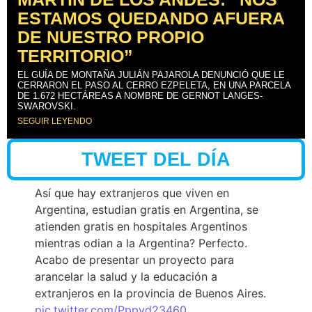
ESTAMOS QUEDANDO AFUERA
DE NUESTRO PROPIO
TERRITORIO”
EL GUÍA DE MONTAÑA JULIÁN PAJAROLA DENUNCIÓ QUE LE
CERRARON EL PASO AL CERRO EZPELETA, EN UNA PARCELA
DE 1.672 HECTÁREAS A NOMBRE DE GERNOT LANGES-
SWAROVSKI.
SEGUIR LEYENDO
TWEET DEL DÍA
Así que hay extranjeros que viven en
Argentina, estudian gratis en Argentina, se
atienden gratis en hospitales Argentinos
mientras odian a la Argentina? Perfecto.
Acabo de presentar un proyecto para
arancelar la salud y la educación a
extranjeros en la provincia de Buenos Aires.
pic.twitter.com/Pppyd23460