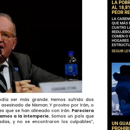
LA POB
AL 18,8
PEOR RE
LA CAREN
QUE MÁS 
CUATRO L
REDUJERO
COMEN O 
HOGARES 
ESTRUCTU
SEGUIR LE
podía ser más grande. Hemos sufrido dos
l asesinado de Nisman. Y provino por Irán, o
es que se han alineado con Irán.
Pareciera
tamos a la intemperie.
Somos un país que
das, y no se encontraron los culpables”,
UN GUA
PROHIBI