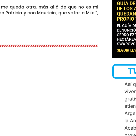
GUÍA DE
 me queda otra, más allá de que no es mi
DE LOS 
 Patricia y con Mauricio, que votar a Milei”,
QUEDAN
PROPIO
EL GUÍA 
DENUNCIÓ
CERRO EZP
HECTÁREA
SWAROVS
SEGUIR LE
T
Así 
vive
grati
atien
Arge
la A
Acab
proy