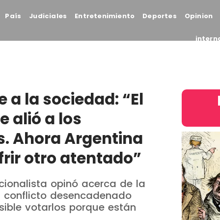
País
Judiciales
Entretenimiento
Deportes
Opinion
intern
e a la sociedad: “El
 alió a los
s. Ahora Argentina
frir otro atentado”
cionalista opinó acerca de la
l conflicto desencadenado
ible votarlos porque están