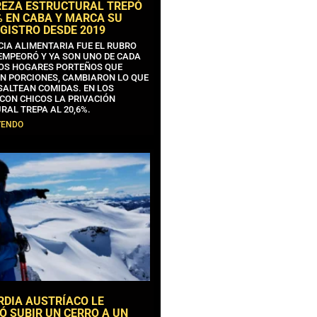
REZA ESTRUCTURAL TREPÓ
% EN CABA Y MARCA SU
GISTRO DESDE 2019
CIA ALIMENTARIA FUE EL RUBRO
EMPEORÓ Y YA SON UNO DE CADA
OS HOGARES PORTEÑOS QUE
N PORCIONES, CAMBIARON LO QUE
SALTEAN COMIDAS. EN LOS
CON CHICOS LA PRIVACIÓN
RAL TREPA AL 20,6%.
YENDO
RDIA AUSTRÍACO LE
Ó SUBIR UN CERRO A UN