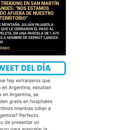
 TREKKING EN SAN MARTÍN
ANDES: “NOS ESTAMOS
DO AFUERA DE NUESTRO
 TERRITORIO”
DE MONTAÑA JULIÁN PAJAROLA
 QUE LE CERRARON EL PASO AL
ELETA, EN UNA PARCELA DE 1.672
S A NOMBRE DE GERNOT LANGES-
KI.
YENDO
WEET DEL DÍA
que hay extranjeros que
n en Argentina, estudian
s en Argentina, se
den gratis en hospitales
ntinos mientras odian a
rgentina? Perfecto.
o de presentar un
ecto para arancelar la