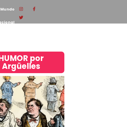
Mundo
acional
HUMOR por
Argüelles​