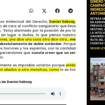
DINERO
CAMPAÑA
INGRESO
ANTONI
DETRÁS D
oso intelectual del Derecho,
Daniel Sabsay
,
EN AEROP
o de cara al conflicto sanguinario que lleva
PREVIOS 
DESTINO,
. “Estoy alarmado por la posición de por lo
LA INTELI
 sin lugar a dudas, lo que piensa nuestro
GRANDES 
ones, uno dice una cosa otro dice otra…
me
RUTA DEL
 absolutamente de doble estándar.
Porque
CUENTAS 
s horrores y los espantos, con la cantidad
SEGUIR LE
e perversiones que
cuesta creer que un ser
o.
lmente es imposible votarlos porque
están
 son aliados a otro monstruo, como lo es Evo
n de Daniel Sabsay