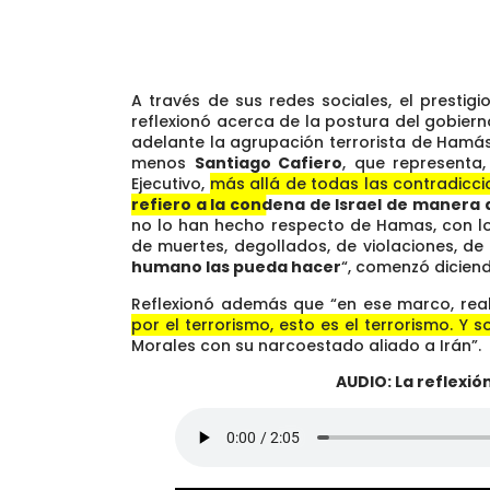
A través de sus redes sociales, el prestigi
reflexionó acerca de la postura del gobiern
adelante la agrupación terrorista de Hamás
menos
Santiago Cafiero
, que representa,
Ejecutivo,
más allá de todas las contradicci
refiero a la condena de Israel de manera
no lo han hecho respecto de Hamas, con lo
de muertes, degollados, de violaciones, d
humano las pueda hacer
“, comenzó diciend
Reflexionó además que “en ese marco, rea
por el terrorismo, esto es el terrorismo. Y
Morales con su narcoestado
aliado a Irán”.
AUDIO: La reflexió