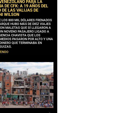
 VENEZOLANO PARA LA
 DE CFK: A 19 AÑOS DEL
 DE LAS VALIJAS DE
NI WILSON
E LOS 800 MIL DÓLARES FRENADOS
ARQUE HUBO MÁS DE DIEZ VIAJES
CON MALETAS QUE SÍ LLEGARON A
 UN NOVENO PASAJERO LIGADO A
GENCIA CHAVISTA QUE LOS
MEDIOS PASARON POR ALTO Y UNA
 DINERO QUE TERMINABA EN
SUIZAS.
YENDO