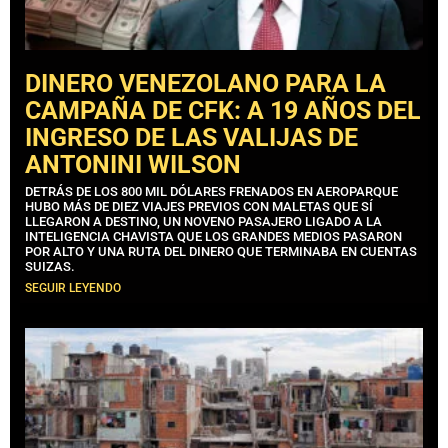
DINERO VENEZOLANO PARA LA
CAMPAÑA DE CFK: A 19 AÑOS DEL
INGRESO DE LAS VALIJAS DE
ANTONINI WILSON
DETRÁS DE LOS 800 MIL DÓLARES FRENADOS EN AEROPARQUE
HUBO MÁS DE DIEZ VIAJES PREVIOS CON MALETAS QUE SÍ
LLEGARON A DESTINO, UN NOVENO PASAJERO LIGADO A LA
INTELIGENCIA CHAVISTA QUE LOS GRANDES MEDIOS PASARON
POR ALTO Y UNA RUTA DEL DINERO QUE TERMINABA EN CUENTAS
SUIZAS.
SEGUIR LEYENDO