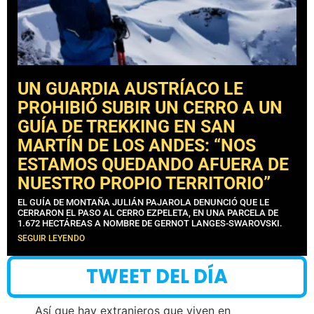
UN GUARDIA AUSTRÍACO LE
PROHIBIÓ SUBIR UN CERRO A UN
GUÍA DE TREKKING EN SAN
MARTÍN DE LOS ANDES: “NOS
ESTAMOS QUEDANDO AFUERA DE
NUESTRO PROPIO TERRITORIO”
EL GUÍA DE MONTAÑA JULIÁN PAJAROLA DENUNCIÓ QUE LE
CERRARON EL PASO AL CERRO EZPELETA, EN UNA PARCELA DE
1.672 HECTÁREAS A NOMBRE DE GERNOT LANGES-SWAROVSKI.
SEGUIR LEYENDO
TWEET DEL DÍA
Así que hay extranjeros que viven en