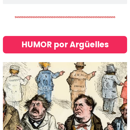
HUMOR por Argüelles​