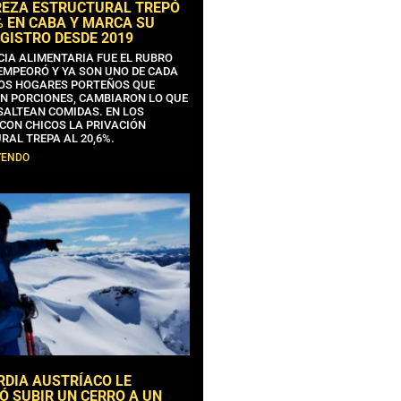
REZA ESTRUCTURAL TREPÓ
% EN CABA Y MARCA SU
GISTRO DESDE 2019
CIA ALIMENTARIA FUE EL RUBRO
EMPEORÓ Y YA SON UNO DE CADA
OS HOGARES PORTEÑOS QUE
N PORCIONES, CAMBIARON LO QUE
SALTEAN COMIDAS. EN LOS
CON CHICOS LA PRIVACIÓN
RAL TREPA AL 20,6%.
YENDO
RDIA AUSTRÍACO LE
Ó SUBIR UN CERRO A UN