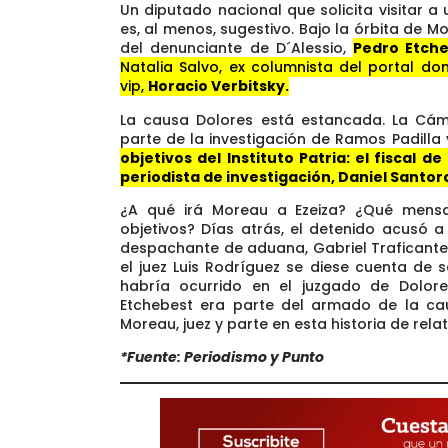
Un diputado nacional que solicita visitar 
es, al menos, sugestivo. Bajo la órbita d
del denunciante de D´Alessio,
Pedro Etche
Natalia Salvo, ex columnista del portal d
vip,
Horacio Verbitsky.
La causa Dolores está estancada. La Cám
parte de la investigación de Ramos Padilla
objetivos del Instituto Patria: el fiscal d
periodista de investigación, Daniel Santor
¿A qué irá Moreau a Ezeiza? ¿Qué mensa
objetivos? Días atrás, el detenido acusó a
despachante de aduana, Gabriel Traficante,
el juez Luis Rodríguez se diese cuenta de 
habría ocurrido en el juzgado de Dolores
Etchebest era parte del armado de la cau
Moreau, juez y parte en esta historia de rel
*Fuente: Periodismo y Punto