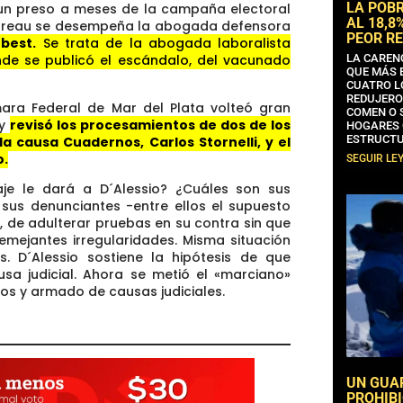
LA POB
a un preso a meses de la campaña electoral
AL 18,8
e Moreau se desempeña la abogada defensora
PEOR RE
best.
Se trata de la abogada laboralista
LA CAREN
onde se publicó el escándalo, del vacunado
QUE MÁS 
CUATRO L
REDUJERO
ara Federal de Mar del Plata volteó gran
COMEN O 
 y
revisó los procesamientos de dos de los
HOGARES 
ESTRUCTU
e la causa Cuadernos, Carlos Stornelli, y el
o.
SEGUIR LE
je le dará a D´Alessio? ¿Cuáles son sus
 sus denunciantes -entre ellos el supuesto
 de adulterar pruebas en su contra sin que
semejantes irregularidades. Misma situación
. D´Alessio sostiene la hipótesis de que
sa judicial. Ahora se metió el «marciano»
atos y armado de causas judiciales.
UN GUA
PROHIBI