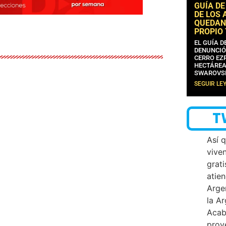
GUÍA DE
DE LOS 
QUEDAN
PROPIO
EL GUÍA 
DENUNCIÓ
CERRO EZP
HECTÁREA
SWAROVS
SEGUIR LE
T
Así 
vive
grati
atien
Arge
la A
Acab
proy