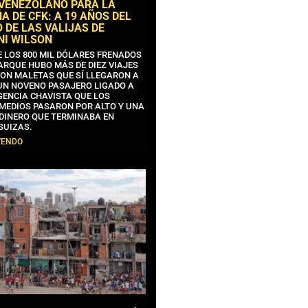
 VENEZOLANO PARA LA
 DE CFK: A 19 AÑOS DEL
 DE LAS VALIJAS DE
NI WILSON
E LOS 800 MIL DÓLARES FRENADOS
ARQUE HUBO MÁS DE DIEZ VIAJES
CON MALETAS QUE SÍ LLEGARON A
 UN NOVENO PASAJERO LIGADO A
GENCIA CHAVISTA QUE LOS
MEDIOS PASARON POR ALTO Y UNA
 DINERO QUE TERMINABA EN
SUIZAS.
YENDO