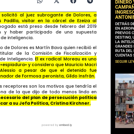
DINERO
CAMPAÑA
INGRESO
 solicitó al juez subrogante de Dolores, a
ANTONI
Padilla, visitar en la cárcel de Ezeiza al
DETRÁS D
bogado está preso desde febrero del 2019
EN AEROP
ón y haber participado de una supuesta
PREVIOS 
de inteligencia.
DESTINO,
LA INTELI
GRANDES 
do de Dolores es Martín Bava quien recibió el
RUTA DEL
titular de la Comisión de Fiscalización y
CUENTAS 
e Inteligencia.
El ex radical Moreau es uno
SEGUIR LE
 «espiadura» y considera que Mauricio Macri
Alessio a pesar de que el detenido fue
nador de Formosa peronista, Gildo Insfrán.
s receptores son los motivos que tendría el
ona de la que dijo de todo menos lindo en
necesario del plan de persecución política
ar a su Jefa Política, Cristina Kirchner.