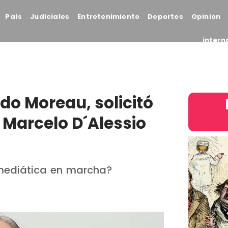
País
Judiciales
Entretenimiento
Deportes
Opinion
intern
ldo Moreau, solicitó
 a Marcelo D´Alessio
 mediática en marcha?