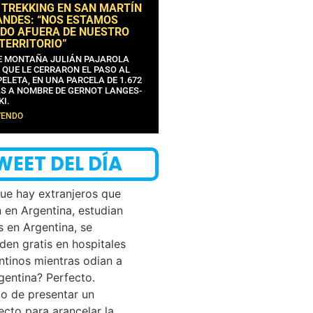
 TREKKING EN SAN MARTÍN
ANDES: “NOS ESTAMOS
DO AFUERA DE NUESTRO
 TERRITORIO”
DE MONTAÑA JULIÁN PAJAROLA
 QUE LE CERRARON EL PASO AL
ELETA, EN UNA PARCELA DE 1.672
S A NOMBRE DE GERNOT LANGES-
KI.
YENDO
WEET DEL DÍA
que hay extranjeros que
n en Argentina, estudian
s en Argentina, se
den gratis en hospitales
ntinos mientras odian a
rgentina? Perfecto.
o de presentar un
ecto para arancelar la