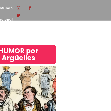
Mundo
acional
HUMOR por
Argüelles​