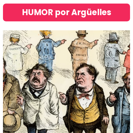
HUMOR por Argüelles​