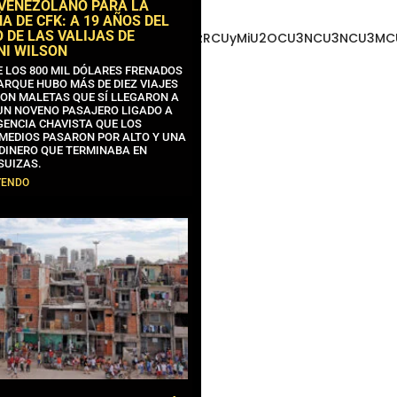
 VENEZOLANO PARA LA
 DE CFK: A 19 AÑOS DEL
 DE LAS VALIJAS DE
3MCU3NCUyMCU3MyU3MiU2MyUzRCUyMiU2OCU3NCU3NCU3MCUzQS
NI WILSON
E LOS 800 MIL DÓLARES FRENADOS
ARQUE HUBO MÁS DE DIEZ VIAJES
CON MALETAS QUE SÍ LLEGARON A
 UN NOVENO PASAJERO LIGADO A
GENCIA CHAVISTA QUE LOS
MEDIOS PASARON POR ALTO Y UNA
 DINERO QUE TERMINABA EN
SUIZAS.
YENDO