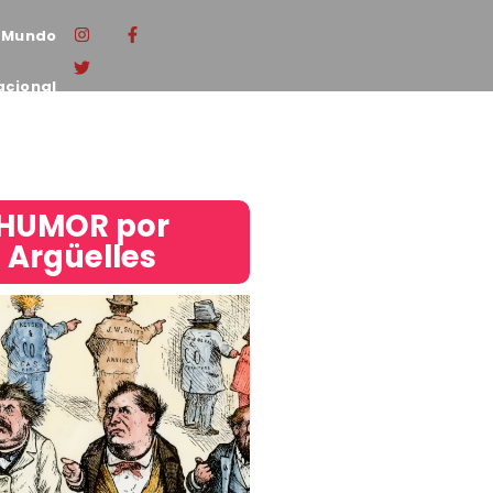
Mundo
acional
HUMOR por
Argüelles​