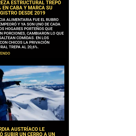
REZA ESTRUCTURAL TREPÓ
% EN CABA Y MARCA SU
GISTRO DESDE 2019
CIA ALIMENTARIA FUE EL RUBRO
EMPEORÓ Y YA SON UNO DE CADA
OS HOGARES PORTEÑOS QUE
N PORCIONES, CAMBIARON LO QUE
SALTEAN COMIDAS. EN LOS
CON CHICOS LA PRIVACIÓN
RAL TREPA AL 20,6%.
YENDO
RDIA AUSTRÍACO LE
Ó SUBIR UN CERRO A UN