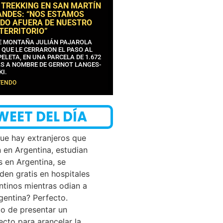
 TREKKING EN SAN MARTÍN
ANDES: “NOS ESTAMOS
DO AFUERA DE NUESTRO
 TERRITORIO”
DE MONTAÑA JULIÁN PAJAROLA
 QUE LE CERRARON EL PASO AL
ELETA, EN UNA PARCELA DE 1.672
S A NOMBRE DE GERNOT LANGES-
KI.
YENDO
WEET DEL DÍA
que hay extranjeros que
n en Argentina, estudian
s en Argentina, se
den gratis en hospitales
ntinos mientras odian a
rgentina? Perfecto.
o de presentar un
ecto para arancelar la