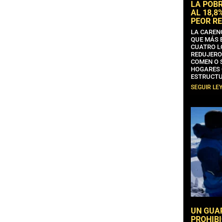
LA POB
AL 18,8
PEOR RE
LA CAREN
QUE MÁS 
CUATRO L
REDUJERO
COMEN O 
HOGARES 
ESTRUCTU
SEGUIR LE
UN GUA
PROHIBI