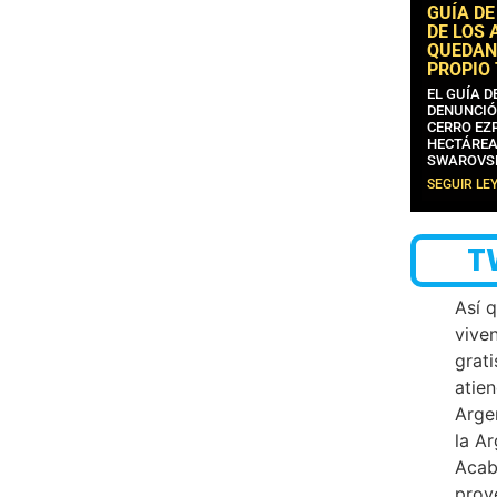
GUÍA DE
DE LOS 
QUEDAN
PROPIO
EL GUÍA 
DENUNCIÓ
CERRO EZP
HECTÁREA
SWAROVS
SEGUIR LE
T
Así 
vive
grati
atien
Arge
la A
Acab
proy