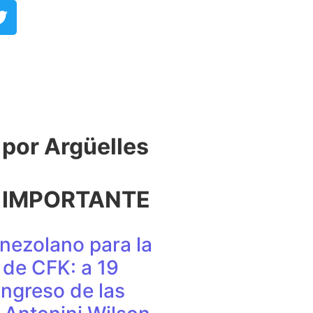
or Argüelles​
 IMPORTANTE
nezolano para la
de CFK: a 19
ingreso de las