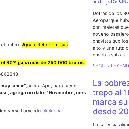
valijas d
Detrás de los 80
Aeroparque hubo
con maletas que 
noveno pasajero 
chavista que lo
el tuitero
Apu
, célebre por sus
alto y una ruta 
cuentas suizas.
e
el 80% gana más de 250.000 brutos.
SEGUIR LEYEN
46862848
La pobrez
 muy junior”
,aclara Apu, para luego
trepó al 
cluso, agrega un dato: “Noviembre, mes
marca su 
desde 20
den verse haciendo
click acá
.
La carencia alim