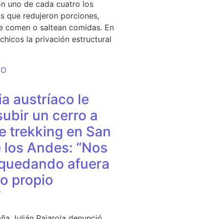
n uno de cada cuatro los
s que redujeron porciones,
e comen o saltean comidas. En
chicos la privación estructural
DO
a austríaco le
subir un cerro a
e trekking en San
 los Andes: “Nos
quedando afuera
o propio
”
ña Julián Pajarola denunció