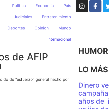
Política
Economía
País
Judiciales
Entretenimiento
Deportes
Opinion
Mundo
internacional
HUMOR p
os de AFIP
0
LO MÁS
edido de “esfuerzo” general hecho por
Dinero ve
campaña 
años del 