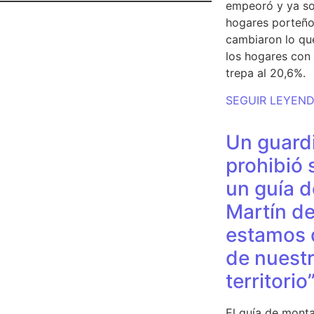
empeoró y ya so
hogares porteño
cambiaron lo qu
los hogares con 
trepa al 20,6%.
SEGUIR LEYEN
Un guardi
prohibió 
un guía d
Martín de
estamos 
de nuestr
territorio
El guía de monta