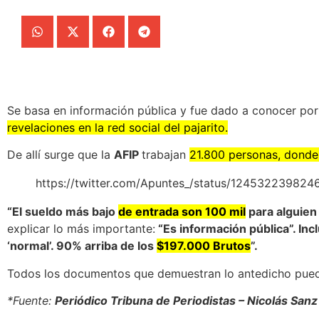
Se basa en información pública y fue dado a conocer por 
revelaciones en la red social del pajarito.
De allí surge que la
AFIP
trabajan
21.800 personas, dond
https://twitter.com/Apuntes_/status/12453223982
“El sueldo más bajo
de entrada son 100 mil
para alguien
explicar lo más importante:
“Es información pública”. In
‘normal’. 90% arriba de los
$197.000 Brutos
”.
Todos los documentos que demuestran lo antedicho pue
*Fuente:
Periódico Tribuna de Periodistas – Nicolás Sanz