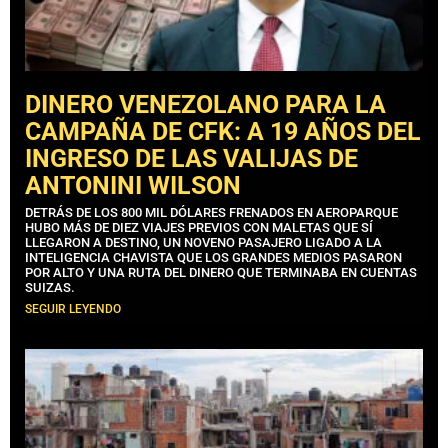
DINERO VENEZOLANO PARA LA
CAMPAÑA DE CFK: A 19 AÑOS DEL
INGRESO DE LAS VALIJAS DE
ANTONINI WILSON
DETRÁS DE LOS 800 MIL DÓLARES FRENADOS EN AEROPARQUE
HUBO MÁS DE DIEZ VIAJES PREVIOS CON MALETAS QUE SÍ
LLEGARON A DESTINO, UN NOVENO PASAJERO LIGADO A LA
INTELIGENCIA CHAVISTA QUE LOS GRANDES MEDIOS PASARON
POR ALTO Y UNA RUTA DEL DINERO QUE TERMINABA EN CUENTAS
SUIZAS.
SEGUIR LEYENDO