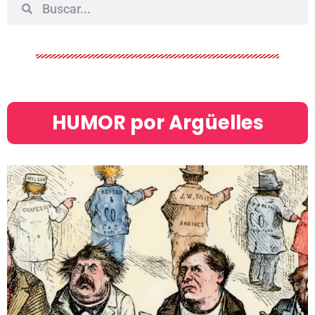
HUMOR por Argüelles​