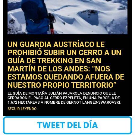
UN GUARDIA AUSTRÍACO LE
PROHIBIÓ SUBIR UN CERRO A UN
GUÍA DE TREKKING EN SAN
MARTÍN DE LOS ANDES: “NOS
ESTAMOS QUEDANDO AFUERA DE
NUESTRO PROPIO TERRITORIO”
EL GUÍA DE MONTAÑA JULIÁN PAJAROLA DENUNCIÓ QUE LE
CERRARON EL PASO AL CERRO EZPELETA, EN UNA PARCELA DE
1.672 HECTÁREAS A NOMBRE DE GERNOT LANGES-SWAROVSKI.
SEGUIR LEYENDO
TWEET DEL DÍA