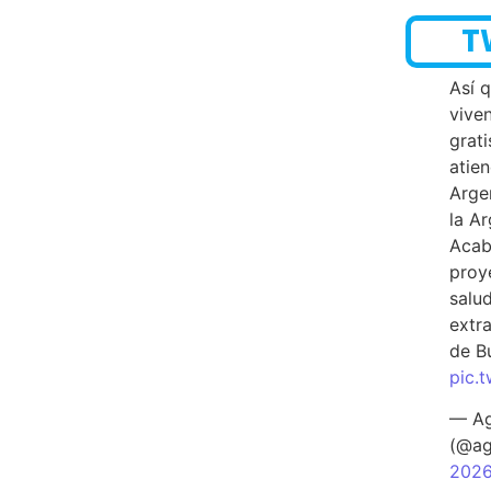
T
Así 
vive
grati
atien
Arge
la A
Acab
proy
salu
extra
de B
pic.
— Ag
(@ag
202