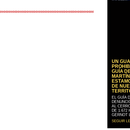
UN GUA
PROHIB
GUÍA D
MARTÍN
ESTAM
DE NUE
TERRIT
EL GUÍA 
DENUNCI
AL CERRO
DE 1.672
GERNOT 
SEGUIR L