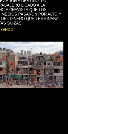
LEGARON A DESTINO, UN
PASAJERO LIGADO A LA
NCIA CHAVISTA QUE LOS
 MEDIOS PASARON POR ALTO Y
 DEL DINERO QUE TERMINABA
AS SUIZAS.
EYENDO