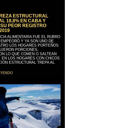
BREZA ESTRUCTURAL
AL 18,8% EN CABA Y
SU PEOR REGISTRO
2019
CIA ALIMENTARIA FUE EL RUBRO
 EMPEORÓ Y YA SON UNO DE
ATRO LOS HOGARES PORTEÑOS
UJERON PORCIONES,
ON LO QUE COMEN O SALTEAN
. EN LOS HOGARES CON CHICOS
CIÓN ESTRUCTURAL TREPA AL
EYENDO