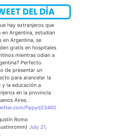
WEET DEL DÍA
que hay extranjeros que
n en Argentina, estudian
s en Argentina, se
den gratis en hospitales
ntinos mientras odian a
rgentina? Perfecto.
o de presentar un
ecto para arancelar la
d y la educación a
njeros en la provincia
uenos Aires.
twitter.com/Pppyd23460
ustín Romo
ustinromm)
July 21,
6