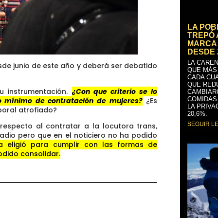
LA PO
TREPÓ 
MARCA 
DESDE 
LA CAREN
de junio de este año y deberá ser debatido
QUE MÁS
CADA CU
QUE RED
su instrumentación.
¿Con que criterio se lo
CAMBIAR
COMIDAS
 mínimo de contratación de mujeres?
¿Es
LA PRIVA
boral atrofiado?
20,6%.
SEGUIR L
respecto al contratar a la locutora trans,
adio pero que en el noticiero no ha podido
a eligió para cumplir con las formas de
odido consolidar.