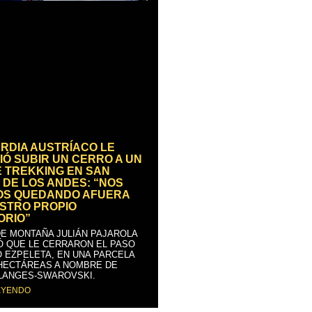
RDIA AUSTRÍACO LE
IÓ SUBIR UN CERRO A UN
E TREKKING EN SAN
 DE LOS ANDES: “NOS
OS QUEDANDO AFUERA
STRO PROPIO
ORIO”
DE MONTAÑA JULIÁN PAJAROLA
Ó QUE LE CERRARON EL PASO
 EZPELETA, EN UNA PARCELA
 HECTÁREAS A NOMBRE DE
LANGES-SWAROVSKI.
EYENDO