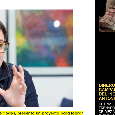
DINERO
CAMPAÑ
DEL IN
ANTONI
DETRÁS D
FRENADO
DE DIEZ 
e Todos
, presentó un proyecto para lograr