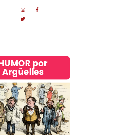
Mundo
acional
HUMOR por
Argüelles​