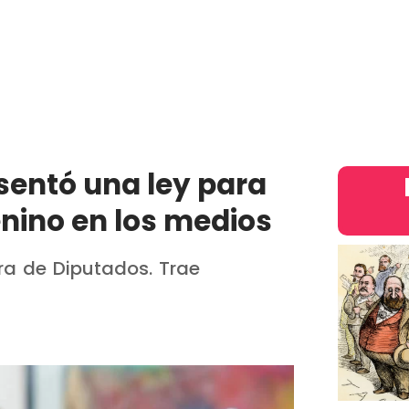
País
Judiciales
Entretenimiento
Deportes
Opinion
intern
sentó una ley para
nino en los medios
ra de Diputados. Trae