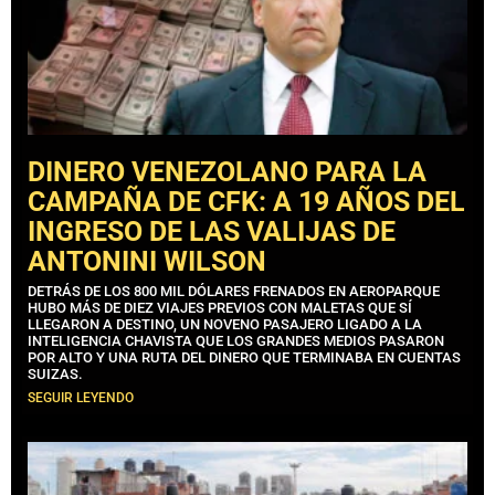
DINERO VENEZOLANO PARA LA
CAMPAÑA DE CFK: A 19 AÑOS DEL
INGRESO DE LAS VALIJAS DE
ANTONINI WILSON
DETRÁS DE LOS 800 MIL DÓLARES FRENADOS EN AEROPARQUE
HUBO MÁS DE DIEZ VIAJES PREVIOS CON MALETAS QUE SÍ
LLEGARON A DESTINO, UN NOVENO PASAJERO LIGADO A LA
INTELIGENCIA CHAVISTA QUE LOS GRANDES MEDIOS PASARON
POR ALTO Y UNA RUTA DEL DINERO QUE TERMINABA EN CUENTAS
SUIZAS.
SEGUIR LEYENDO