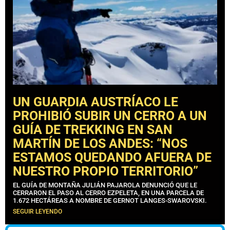
UN GUARDIA AUSTRÍACO LE
PROHIBIÓ SUBIR UN CERRO A UN
GUÍA DE TREKKING EN SAN
MARTÍN DE LOS ANDES: “NOS
ESTAMOS QUEDANDO AFUERA DE
NUESTRO PROPIO TERRITORIO”
EL GUÍA DE MONTAÑA JULIÁN PAJAROLA DENUNCIÓ QUE LE
CERRARON EL PASO AL CERRO EZPELETA, EN UNA PARCELA DE
1.672 HECTÁREAS A NOMBRE DE GERNOT LANGES-SWAROVSKI.
SEGUIR LEYENDO