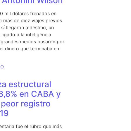
e Antonini Wilson
0 mil dólares frenados en
 más de diez viajes previos
sí llegaron a destino, un
ligado a la inteligencia
s grandes medios pasaron por
del dinero que terminaba en
DO
a estructural
18,8% en CABA y
peor registro
19
entaria fue el rubro que más