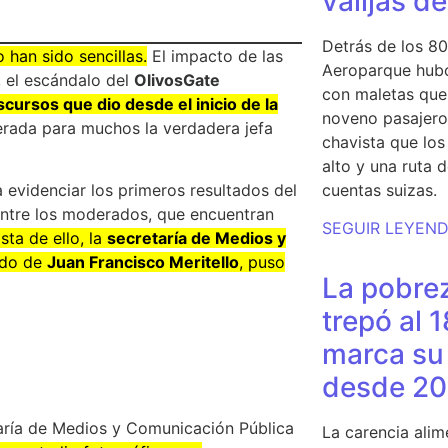
valijas d
Detrás de los 80
o han sido sencillas.
El impacto de las
Aeroparque hubo
, el escándalo del
OlivosGate
con maletas que 
cursos que dio desde el inicio de la
noveno pasajero 
derada para muchos la verdadera jefa
chavista que lo
alto y una ruta 
cuentas suizas.
evidenciar los primeros resultados del
ntre los moderados, que encuentran
SEGUIR LEYEN
sta de ello, la
secretaría de Medios y
ndo de
Juan Francisco Meritello
, puso
La pobrez
trepó al 
marca su 
desde 20
taría de Medios y Comunicación Pública
La carencia alim