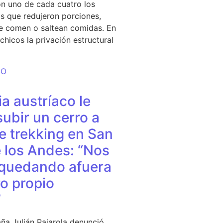
n uno de cada cuatro los
s que redujeron porciones,
e comen o saltean comidas. En
chicos la privación estructural
DO
a austríaco le
subir un cerro a
e trekking en San
 los Andes: “Nos
quedando afuera
o propio
”
ña Julián Pajarola denunció