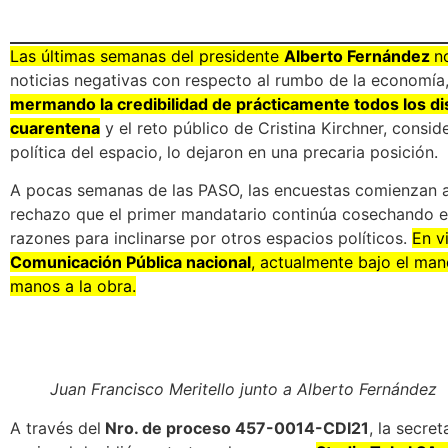
Las últimas semanas del presidente
Alberto Fernández
n
noticias negativas con respecto al rumbo de la economía
mermando la credibilidad de prácticamente todos los dis
cuarentena
y el reto público de Cristina Kirchner, consi
política del espacio, lo dejaron en una precaria posición.
A pocas semanas de las PASO, las encuestas comienzan a 
rechazo que el primer mandatario continúa cosechando e
razones para inclinarse por otros espacios políticos.
En vi
Comunicación Pública nacional
, actualmente bajo el ma
manos a la obra.
Juan Francisco Meritello junto a Alberto Fernández
A través del
Nro. de proceso 457-0014-CDI21
, la secre