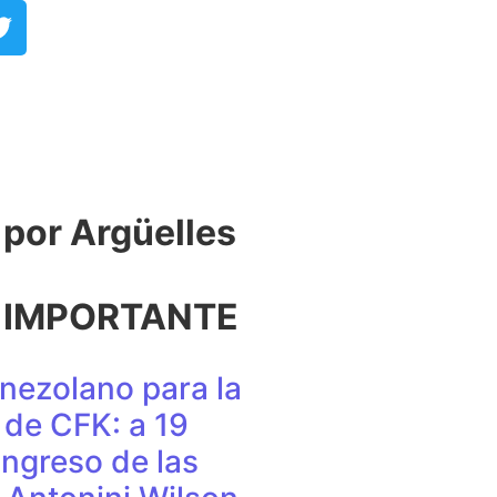
or Argüelles​
 IMPORTANTE
nezolano para la
de CFK: a 19
ingreso de las