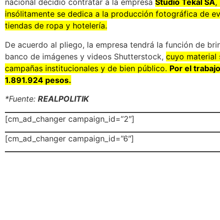
nacional decidió contratar a la empresa
Studio Tekal SA
,
insólitamente se dedica a la producción fotográfica de e
tiendas de ropa y hotelería.
De acuerdo al pliego, la empresa tendrá la función de bri
banco de imágenes y videos Shutterstock,
cuyo material 
campañas institucionales y de bien público.
Por el trabaj
1.891.924 pesos.
*Fuente:
REALPOLITIK
[cm_ad_changer campaign_id=”2″]
[cm_ad_changer campaign_id=”6″]