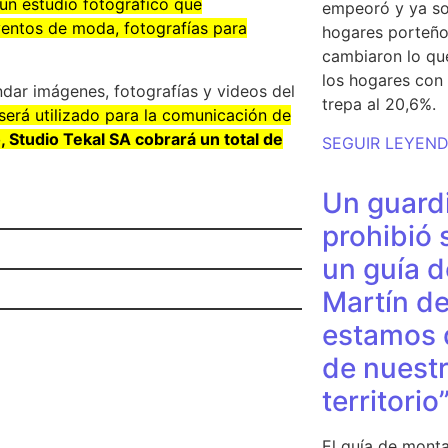
 un estudio fotográfico que
empeoró y ya so
ventos de moda, fotografías para
hogares porteño
cambiaron lo qu
los hogares con 
ndar imágenes, fotografías y videos del
trepa al 20,6%.
será utilizado para la comunicación de
o, Studio Tekal SA cobrará un total de
SEGUIR LEYEN
Un guardi
prohibió 
un guía d
Martín de
estamos 
de nuestr
territorio
El guía de monta