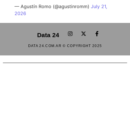
— Agustín Romo (@agustinromm)
July 21,
2026
Data 24
DATA 24.COM.AR © COPYRIGHT 2025