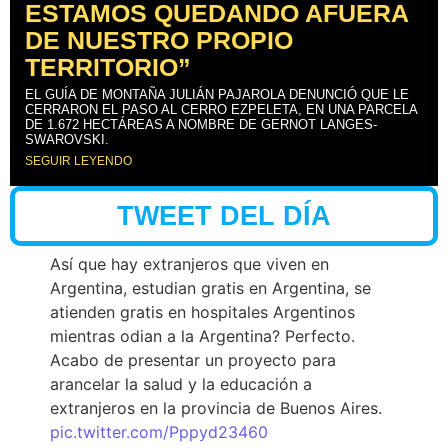
ESTAMOS QUEDANDO AFUERA
DE NUESTRO PROPIO
TERRITORIO”
EL GUÍA DE MONTAÑA JULIÁN PAJAROLA DENUNCIÓ QUE LE
CERRARON EL PASO AL CERRO EZPELETA, EN UNA PARCELA
DE 1.672 HECTÁREAS A NOMBRE DE GERNOT LANGES-
SWAROVSKI.
SEGUIR LEYENDO
TWEET DEL DÍA
Así que hay extranjeros que viven en
Argentina, estudian gratis en Argentina, se
atienden gratis en hospitales Argentinos
mientras odian a la Argentina? Perfecto.
Acabo de presentar un proyecto para
arancelar la salud y la educación a
extranjeros en la provincia de Buenos Aires.
pic.twitter.com/Pppyd23460