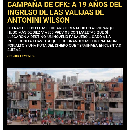
CAMPAÑA DE CFK: A 19 AÑOS DEL
INGRESO DE LAS VALIJAS DE
ANTONINI WILSON
DETRÁS DE LOS 800 MIL DÓLARES FRENADOS EN AEROPARQUE
HUBO MÁS DE DIEZ VIAJES PREVIOS CON MALETAS QUE SÍ
LLEGARON A DESTINO, UN NOVENO PASAJERO LIGADO A LA
INTELIGENCIA CHAVISTA QUE LOS GRANDES MEDIOS PASARON
POR ALTO Y UNA RUTA DEL DINERO QUE TERMINABA EN CUENTAS
SUIZAS.
SEGUIR LEYENDO