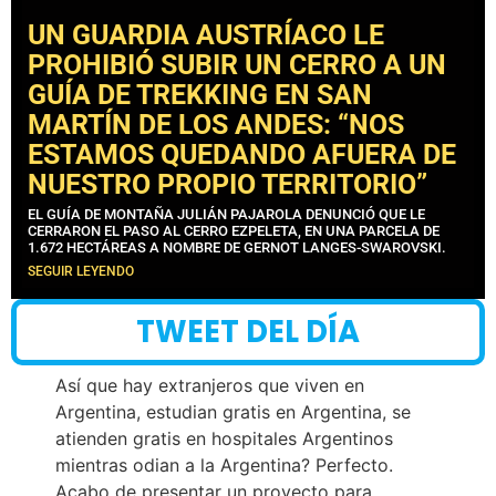
UN GUARDIA AUSTRÍACO LE
PROHIBIÓ SUBIR UN CERRO A UN
GUÍA DE TREKKING EN SAN
MARTÍN DE LOS ANDES: “NOS
ESTAMOS QUEDANDO AFUERA DE
NUESTRO PROPIO TERRITORIO”
EL GUÍA DE MONTAÑA JULIÁN PAJAROLA DENUNCIÓ QUE LE
CERRARON EL PASO AL CERRO EZPELETA, EN UNA PARCELA DE
1.672 HECTÁREAS A NOMBRE DE GERNOT LANGES-SWAROVSKI.
SEGUIR LEYENDO
TWEET DEL DÍA
Así que hay extranjeros que viven en
Argentina, estudian gratis en Argentina, se
atienden gratis en hospitales Argentinos
mientras odian a la Argentina? Perfecto.
Acabo de presentar un proyecto para