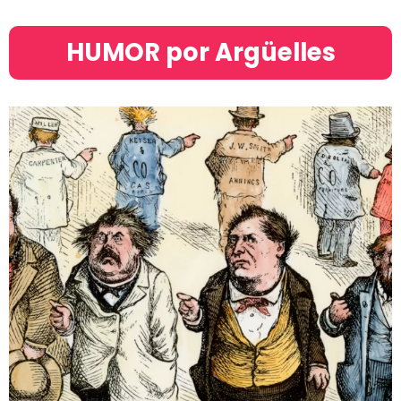
HUMOR por Argüelles​