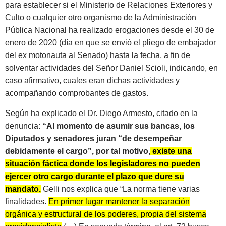
para establecer si el Ministerio de Relaciones Exteriores y
Culto o cualquier otro organismo de la Administración
Pública Nacional ha realizado erogaciones desde el 30 de
enero de 2020 (día en que se envió el pliego de embajador
del ex motonauta al Senado) hasta la fecha, a fin de
solventar actividades del Señor Daniel Scioli, indicando, en
caso afirmativo, cuales eran dichas actividades y
acompañando comprobantes de gastos.
Según ha explicado el Dr. Diego Armesto, citado en la
denuncia:
“Al momento de asumir sus bancas, los
Diputados y senadores juran “de desempeñar
debidamente el cargo”, por tal motivo,
existe una
situación fáctica donde los legisladores no pueden
ejercer otro cargo durante el plazo que dure su
mandato.
Gelli nos explica que “La norma tiene varias
finalidades.
En primer lugar mantener la separación
orgánica y estructural de los poderes, propia del sistema