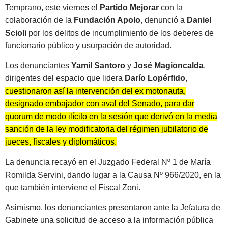
Temprano, este viernes el
Partido Mejorar
con la
colaboración de la
Fundación Apolo
, denunció a
Daniel
Scioli
por los delitos de incumplimiento de los deberes de
funcionario público y usurpación de autoridad.
Los denunciantes
Yamil Santoro
y
José Magioncalda
,
dirigentes del espacio que lidera
Darío Lopérfido
,
cuestionaron así la intervención del ex motonauta,
designado embajador con aval del Senado, para dar
quorum de modo ilícito en la sesión que derivó en la media
sanción de la ley modificatoria del régimen jubilatorio de
jueces, fiscales y diplomáticos.
La denuncia recayó en el Juzgado Federal Nº 1 de María
Romilda Servini, dando lugar a la Causa Nº 966/2020, en la
que también interviene el Fiscal Zoni.
Asimismo, los denunciantes presentaron ante la Jefatura de
Gabinete una solicitud de acceso a la información pública