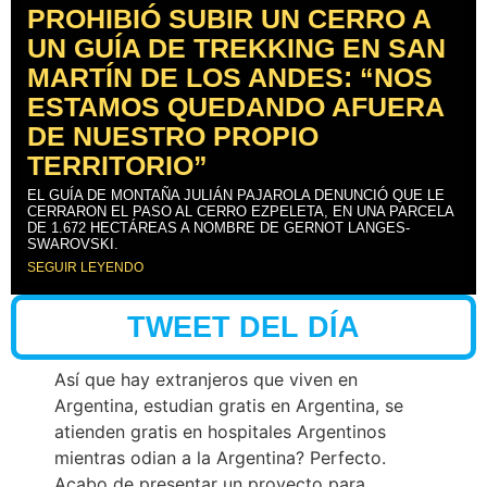
PROHIBIÓ SUBIR UN CERRO A
UN GUÍA DE TREKKING EN SAN
MARTÍN DE LOS ANDES: “NOS
ESTAMOS QUEDANDO AFUERA
DE NUESTRO PROPIO
TERRITORIO”
EL GUÍA DE MONTAÑA JULIÁN PAJAROLA DENUNCIÓ QUE LE
CERRARON EL PASO AL CERRO EZPELETA, EN UNA PARCELA
DE 1.672 HECTÁREAS A NOMBRE DE GERNOT LANGES-
SWAROVSKI.
SEGUIR LEYENDO
TWEET DEL DÍA
Así que hay extranjeros que viven en
Argentina, estudian gratis en Argentina, se
atienden gratis en hospitales Argentinos
mientras odian a la Argentina? Perfecto.
Acabo de presentar un proyecto para