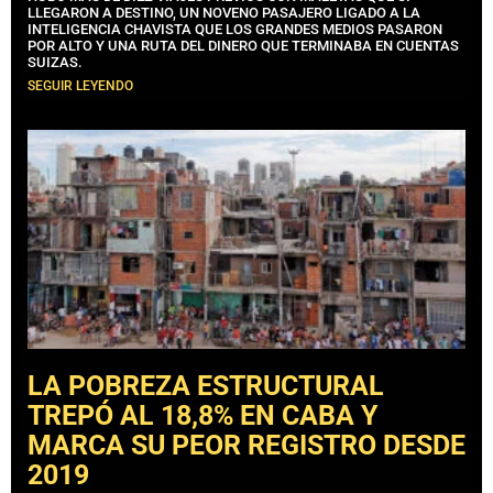
LLEGARON A DESTINO, UN NOVENO PASAJERO LIGADO A LA
INTELIGENCIA CHAVISTA QUE LOS GRANDES MEDIOS PASARON
POR ALTO Y UNA RUTA DEL DINERO QUE TERMINABA EN CUENTAS
SUIZAS.
SEGUIR LEYENDO
LA POBREZA ESTRUCTURAL
TREPÓ AL 18,8% EN CABA Y
MARCA SU PEOR REGISTRO DESDE
2019