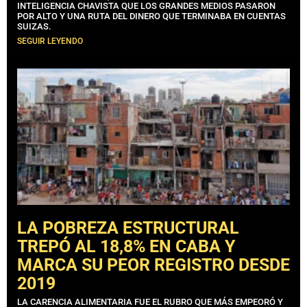
INTELIGENCIA CHAVISTA QUE LOS GRANDES MEDIOS PASARON
POR ALTO Y UNA RUTA DEL DINERO QUE TERMINABA EN CUENTAS
SUIZAS.
SEGUIR LEYENDO
LA POBREZA ESTRUCTURAL
TREPÓ AL 18,8% EN CABA Y
MARCA SU PEOR REGISTRO DESDE
2019
LA CARENCIA ALIMENTARIA FUE EL RUBRO QUE MÁS EMPEORÓ Y