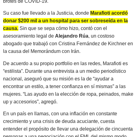
brotes de COVID-19.
Su caso fue llevado a la Justicia, donde
Marafioti acordó
donar $200 mil a un hospital para ser sobreseída en la
causa.
Sin que se sepa cómo hizo, contó con el
asesoramiento legal de
Alejandro Rúa
, un costoso
abogado que trabajó con Cristina Fernández de Kirchner en
la causa del Memorándum con Irán.
De acuerdo a su propio portfolio en las redes, Marafioti es
“estilista”. Durante una entrevista a un medio periodístico
nacional, aseguró que su misión es la de “ayudar a
encontrar un estilo, a tener confianza en sí mismas” a las
mujeres. “Las ayudo en la elección de ropa, peinados, make
up y accesorios”, agregó.
En un país en llamas, con una inflación en constante
crecimiento y una crisis de deuda acuciante, cuesta
entender el propósito de llevar una delegación de cincuenta
personas a una negociación con el FMI, del mismo modo