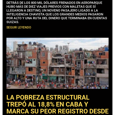
DETRÁS DE LOS 800 MIL DÓLARES FRENADOS EN AEROPARQUE
HUBO MÁS DE DIEZ VIAJES PREVIOS CON MALETAS QUE SÍ
LLEGARON A DESTINO, UN NOVENO PASAJERO LIGADO A LA
INTELIGENCIA CHAVISTA QUE LOS GRANDES MEDIOS PASARON
POR ALTO Y UNA RUTA DEL DINERO QUE TERMINABA EN CUENTAS
SUIZAS.
SEGUIR LEYENDO
LA POBREZA ESTRUCTURAL
TREPÓ AL 18,8% EN CABA Y
MARCA SU PEOR REGISTRO DESDE