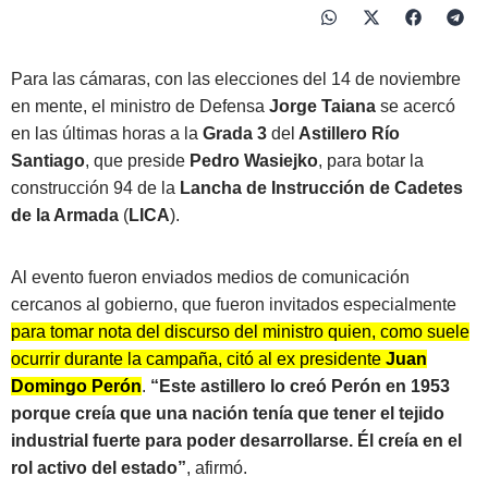
Para las cámaras, con las elecciones del 14 de noviembre
en mente, el ministro de Defensa
Jorge Taiana
se acercó
en las últimas horas a la
Grada 3
del
Astillero Río
Santiago
, que preside
Pedro Wasiejko
, para botar la
construcción 94 de la
Lancha de Instrucción de Cadetes
de la Armada
(
LICA
).
Al evento fueron enviados medios de comunicación
cercanos al gobierno, que fueron invitados especialmente
para tomar nota del discurso del ministro quien, como suele
ocurrir durante la campaña, citó al ex presidente
Juan
Domingo Perón
.
“Este astillero lo creó Perón en 1953
porque creía que una nación tenía que tener el tejido
industrial fuerte para poder desarrollarse. Él creía en el
rol activo del estado”
, afirmó.