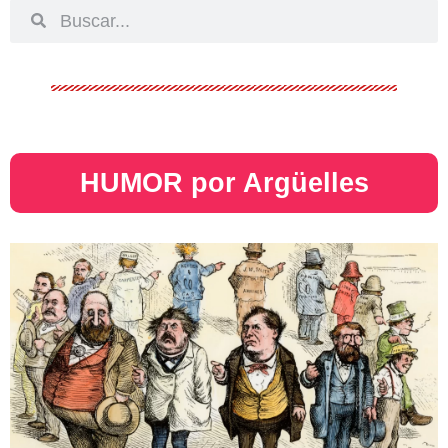
HUMOR por Argüelles​