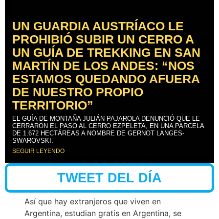
UN GUARDIA AUSTRÍACO LE
PROHIBIÓ SUBIR UN CERRO A
UN GUÍA DE TREKKING EN SAN
MARTÍN DE LOS ANDES: “NOS
ESTAMOS QUEDANDO AFUERA
DE NUESTRO PROPIO
TERRITORIO”
EL GUÍA DE MONTAÑA JULIÁN PAJAROLA DENUNCIÓ QUE LE
CERRARON EL PASO AL CERRO EZPELETA, EN UNA PARCELA
DE 1.672 HECTÁREAS A NOMBRE DE GERNOT LANGES-
SWAROVSKI.
SEGUIR LEYENDO
TWEET DEL DÍA
Así que hay extranjeros que viven en
Argentina, estudian gratis en Argentina, se