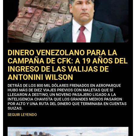
DINERO VENEZOLANO PARA LA
CAMPAÑA DE CFK: A 19 AÑOS DEL
INGRESO DE LAS VALIJAS DE
ANTONINI WILSON
DETRÁS DE LOS 800 MIL DÓLARES FRENADOS EN AEROPARQUE
HUBO MÁS DE DIEZ VIAJES PREVIOS CON MALETAS QUE SÍ
LLEGARON A DESTINO, UN NOVENO PASAJERO LIGADO A LA
INTELIGENCIA CHAVISTA QUE LOS GRANDES MEDIOS PASARON
POR ALTO Y UNA RUTA DEL DINERO QUE TERMINABA EN CUENTAS
SUIZAS.
SEGUIR LEYENDO