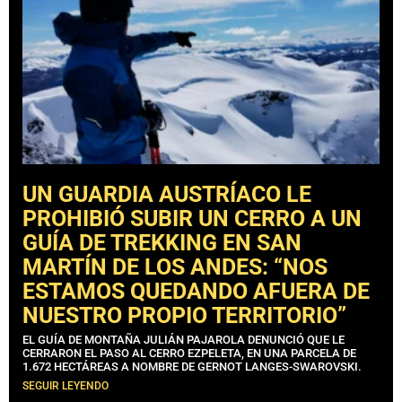
UN GUARDIA AUSTRÍACO LE
PROHIBIÓ SUBIR UN CERRO A UN
GUÍA DE TREKKING EN SAN
MARTÍN DE LOS ANDES: “NOS
ESTAMOS QUEDANDO AFUERA DE
NUESTRO PROPIO TERRITORIO”
EL GUÍA DE MONTAÑA JULIÁN PAJAROLA DENUNCIÓ QUE LE
CERRARON EL PASO AL CERRO EZPELETA, EN UNA PARCELA DE
1.672 HECTÁREAS A NOMBRE DE GERNOT LANGES-SWAROVSKI.
SEGUIR LEYENDO