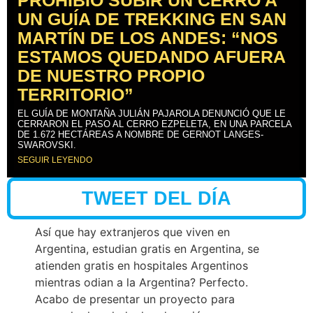
PROHIBIÓ SUBIR UN CERRO A
UN GUÍA DE TREKKING EN SAN
MARTÍN DE LOS ANDES: “NOS
ESTAMOS QUEDANDO AFUERA
DE NUESTRO PROPIO
TERRITORIO”
EL GUÍA DE MONTAÑA JULIÁN PAJAROLA DENUNCIÓ QUE LE
CERRARON EL PASO AL CERRO EZPELETA, EN UNA PARCELA
DE 1.672 HECTÁREAS A NOMBRE DE GERNOT LANGES-
SWAROVSKI.
SEGUIR LEYENDO
TWEET DEL DÍA
Así que hay extranjeros que viven en
Argentina, estudian gratis en Argentina, se
atienden gratis en hospitales Argentinos
mientras odian a la Argentina? Perfecto.
Acabo de presentar un proyecto para