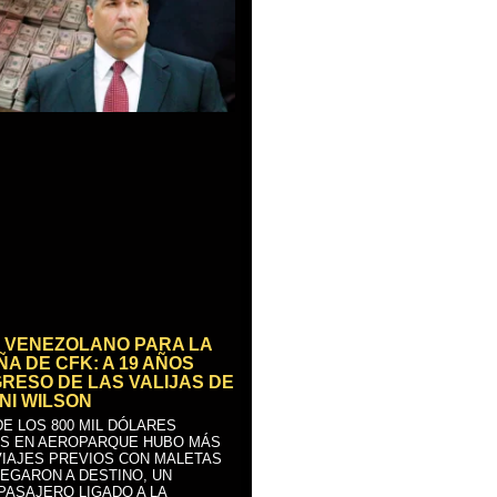
 VENEZOLANO PARA LA
A DE CFK: A 19 AÑOS
GRESO DE LAS VALIJAS DE
NI WILSON
E LOS 800 MIL DÓLARES
S EN AEROPARQUE HUBO MÁS
VIAJES PREVIOS CON MALETAS
LEGARON A DESTINO, UN
PASAJERO LIGADO A LA