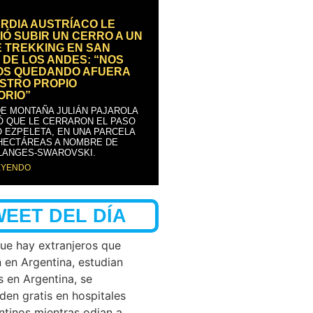
RDIA AUSTRÍACO LE
IÓ SUBIR UN CERRO A UN
E TREKKING EN SAN
 DE LOS ANDES: “NOS
OS QUEDANDO AFUERA
STRO PROPIO
ORIO”
DE MONTAÑA JULIÁN PAJAROLA
Ó QUE LE CERRARON EL PASO
 EZPELETA, EN UNA PARCELA
 HECTÁREAS A NOMBRE DE
LANGES-SWAROVSKI.
EYENDO
WEET DEL DÍA
que hay extranjeros que
n en Argentina, estudian
s en Argentina, se
den gratis en hospitales
ntinos mientras odian a