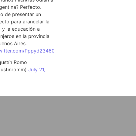
rgentina? Perfecto.
o de presentar un
ecto para arancelar la
d y la educación a
njeros en la provincia
uenos Aires.
twitter.com/Pppyd23460
ustín Romo
ustinromm)
July 21,
6