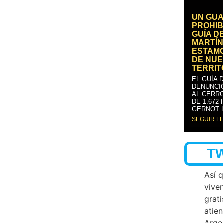
UN GUA
PROHIB
GUÍA D
MARTÍN
ESTAM
DE NUE
TERRIT
EL GUÍA 
DENUNCI
AL CERRO
DE 1.672
GERNOT 
SEGUIR L
T
Así 
vive
grati
atien
Arge