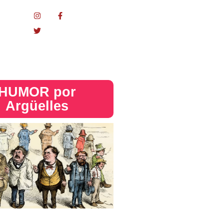
nacional
HUMOR por
Argüelles​