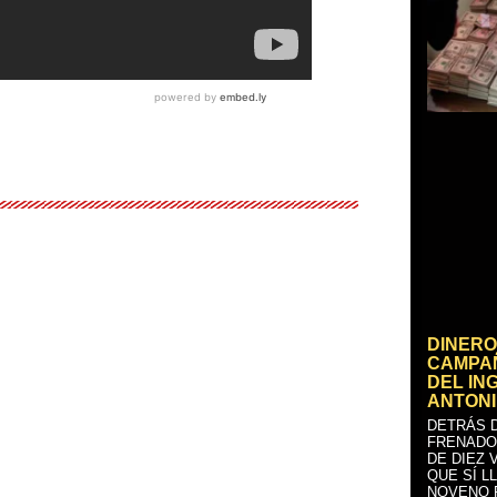
DINERO
CAMPAÑ
DEL IN
ANTONI
DETRÁS D
FRENADO
DE DIEZ 
QUE SÍ L
NOVENO 