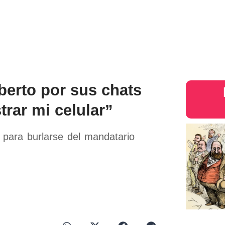
s
Judiciales
Entretenimiento
Deportes
Opinion
Mundo
inter
berto por sus chats
trar mi celular”
 para burlarse del mandatario