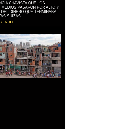
NCIA CHAVISTA QUE LOS
 MEDIOS PASARON POR ALTO Y
 DEL DINERO QUE TERMINABA
AS SUIZAS.
EYENDO