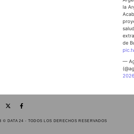
la A
Acab
proy
salu
extra
de B
pic.
— Ag
(@ag
202
3 © DATA 24 - TODOS LOS DERECHOS RESERVADOS