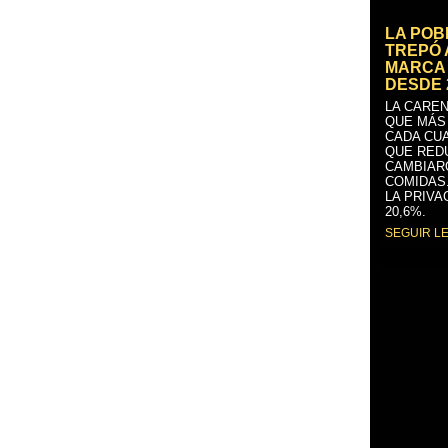
LA PO
TREPÓ 
MARCA 
DESDE 
LA CAREN
QUE MÁS
CADA CU
QUE RED
CAMBIAR
COMIDAS
LA PRIVA
20,6%.
SEGUIR L