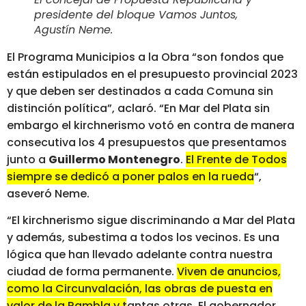
presidente del bloque Vamos Juntos,
Agustín Neme
.
El Programa Municipios a la Obra “son fondos que
están estipulados en el presupuesto provincial 2023
y que deben ser destinados a cada Comuna sin
distinción política”, aclaró. “En Mar del Plata sin
embargo el kirchnerismo votó en contra de manera
consecutiva los 4 presupuestos que presentamos
junto a
Guillermo Montenegro
.
El Frente de Todos
siempre se dedicó a poner palos en la rueda
“,
aseveró Neme.
“El kirchnerismo sigue discriminando a Mar del Plata
y además, subestima a todos los vecinos. Es una
lógica que han llevado adelante contra nuestra
ciudad de forma permanente.
Viven de anuncios,
como la Circunvalación, las obras de puesta en
valor de la Rambla y tantas otras.
El gobernador