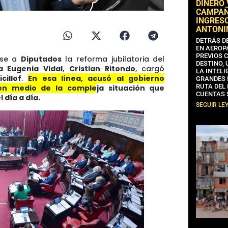
DINERO
CAMPAÑA
INGRESO
ANTONI
DETRÁS D
EN AEROP
PREVIOS 
ase a
Diputados
la reforma jubilatoria del
DESTINO,
a Eugenia Vidal
,
Cristian Ritondo
, cargó
LA INTELI
cillof
.
En esa línea, acusó al gobierno
GRANDES 
RUTA DEL
n medio de la compleja situación que
CUENTAS 
 día a día.
SEGUIR LE