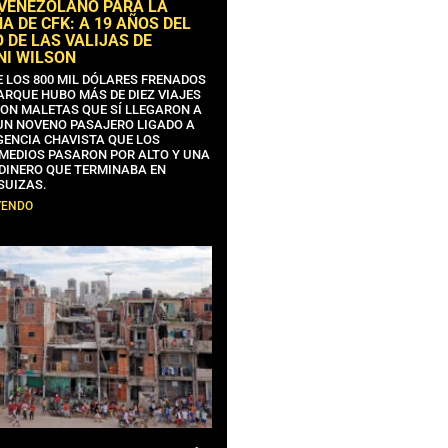
 VENEZOLANO PARA LA
 DE CFK: A 19 AÑOS DEL
 DE LAS VALIJAS DE
NI WILSON
E LOS 800 MIL DÓLARES FRENADOS
ARQUE HUBO MÁS DE DIEZ VIAJES
CON MALETAS QUE SÍ LLEGARON A
 UN NOVENO PASAJERO LIGADO A
GENCIA CHAVISTA QUE LOS
MEDIOS PASARON POR ALTO Y UNA
 DINERO QUE TERMINABA EN
SUIZAS.
YENDO