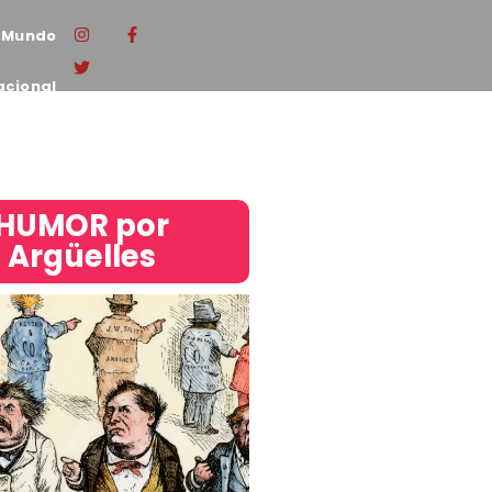
Mundo
acional
HUMOR por
Argüelles​