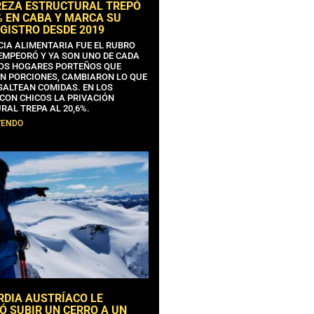
REZA ESTRUCTURAL TREPÓ
% EN CABA Y MARCA SU
GISTRO DESDE 2019
CIA ALIMENTARIA FUE EL RUBRO
EMPEORÓ Y YA SON UNO DE CADA
OS HOGARES PORTEÑOS QUE
N PORCIONES, CAMBIARON LO QUE
SALTEAN COMIDAS. EN LOS
CON CHICOS LA PRIVACIÓN
RAL TREPA AL 20,6%.
YENDO
RDIA AUSTRÍACO LE
Ó SUBIR UN CERRO A UN