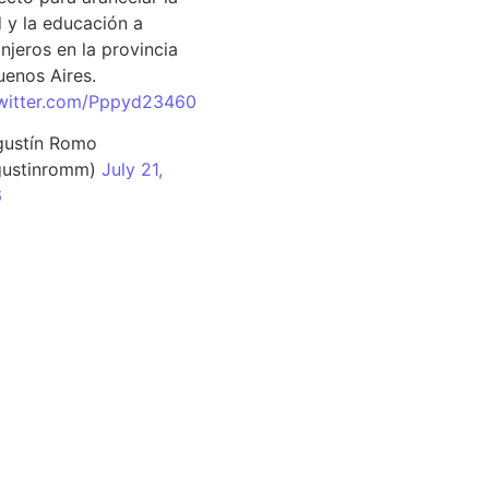
d y la educación a
njeros en la provincia
uenos Aires.
twitter.com/Pppyd23460
ustín Romo
ustinromm)
July 21,
6