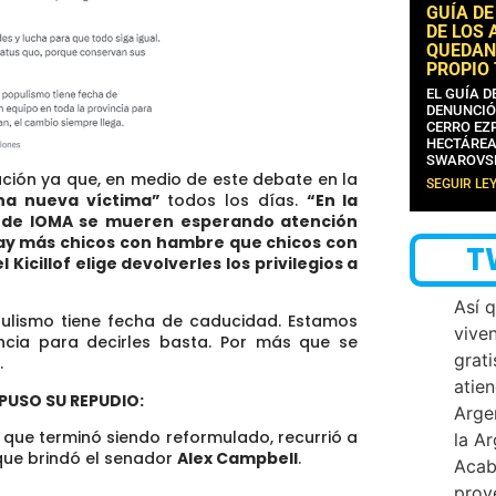
GUÍA DE
DE LOS 
QUEDAN
PROPIO
EL GUÍA 
DENUNCIÓ
CERRO EZP
HECTÁREA
SWAROVS
ión ya que, en medio de este debate en la
SEGUIR LE
na nueva víctima”
todos los días.
“En la
s de IOMA se mueren esperando atención
hay más chicos con hambre que chicos con
T
 Kicillof elige devolverles los privilegios a
Así 
pulismo tiene fecha de caducidad. Estamos
vive
ncia para decirles basta. Por más que se
grati
.
atien
PUSO SU REPUDIO:
Arge
 que terminó siendo reformulado, recurrió a
la A
 que brindó el senador
Alex Campbell
.
Acab
proy