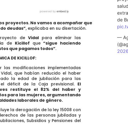
salu
extra
de B
os proyectos. No vamos a acompañar que
pic.
ando deudas”
, explicaba en su disertación.
— Ag
proyecto de
Vidal
para eliminar las
ncia de
Kicillof
que
“sigue haciendo
(@ag
estos que pagamos todos”
.
202
ICA DE KICILLOF:
ir las modificaciones implementadas
 Vidal, que habían reducido el haber
tado la edad de jubilación para las
el déficit de la Caja previsional.
El
ves restituye el 82% del haber y
 años para las mujeres, argumentando
aldades laborales de género.
luye la derogación de la ley 15008 con
s derechos de las personas jubiladas y
bilaciones, Subsidios y Pensiones del