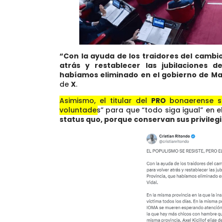
“Con la ayuda de los traidores del cambio
atrás y restablecer las jubilaciones d
habíamos eliminado en el gobierno de Mar
de
X
.
Asimismo, el titular del
PRO
bonaerense s
voluntades” para que “todo siga igual” en e
status quo, porque conservan sus privileg