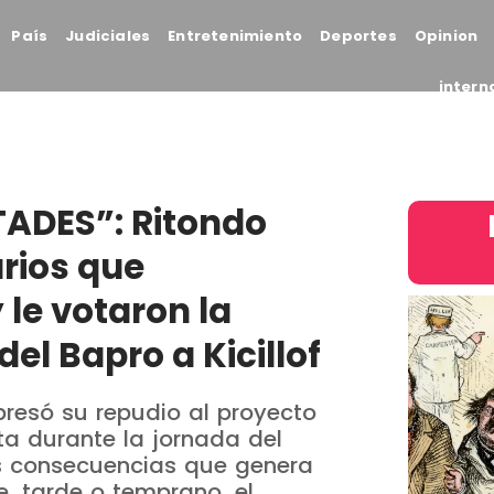
País
Judiciales
Entretenimiento
Deportes
Opinion
intern
ADES”: Ritondo
arios que
y le votaron la
el Bapro a Kicillof
presó su repudio al proyecto
a durante la jornada del
as consecuencias que genera
e, tarde o temprano, el