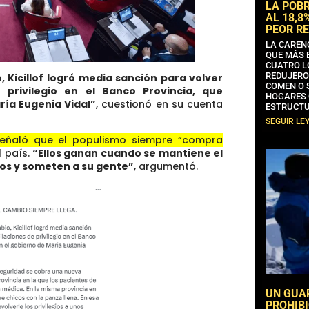
LA POB
AL 18,8
PEOR RE
LA CAREN
QUE MÁS 
CUATRO L
REDUJERO
, Kicillof logró media sanción para volver
COMEN O 
e privilegio en el Banco Provincia, que
HOGARES 
ía Eugenia Vidal”
, cuestionó en su cuenta
ESTRUCTU
SEGUIR LE
eñaló que el populismo siempre “compra
l país
.
“Ellos ganan cuando se mantiene el
ios y someten a su gente”
, argumentó.
UN GUA
PROHIBI