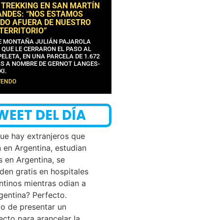
 TREKKING EN SAN MARTÍN
ANDES: “NOS ESTAMOS
DO AFUERA DE NUESTRO
 TERRITORIO”
DE MONTAÑA JULIÁN PAJAROLA
 QUE LE CERRARON EL PASO AL
ELETA, EN UNA PARCELA DE 1.672
S A NOMBRE DE GERNOT LANGES-
KI.
YENDO
WEET DEL DÍA
que hay extranjeros que
n en Argentina, estudian
s en Argentina, se
den gratis en hospitales
ntinos mientras odian a
rgentina? Perfecto.
o de presentar un
ecto para arancelar la