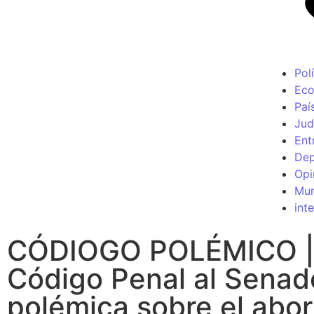
Polí
Ec
Paí
Jud
Ent
Dep
Opi
Mu
int
CÓDIOGO POLÉMICO | M
Código Penal al Senado
polémica sobre el abor