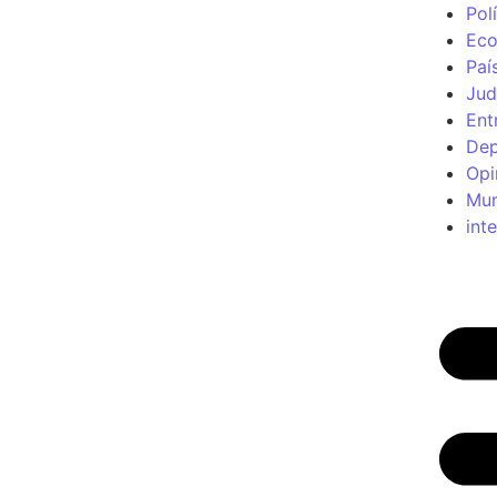
Polí
Ec
Paí
Jud
Ent
Dep
Opi
Mu
int