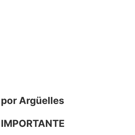
or Argüelles​
 IMPORTANTE