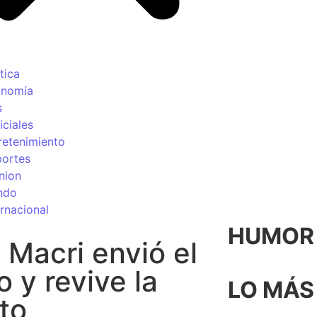
tica
onomía
s
iciales
retenimiento
ortes
nion
ndo
ernacional
HUMOR p
acri envió el
 y revive la
LO MÁS
to