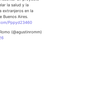
lar la salud y la
 extranjeros en la
e Buenos Aires.
r.com/Pppyd23460
 Romo (@agustinromm)
26