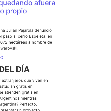
quedando afuera
o propio
”
ña Julián Pajarola denunció
el paso al cerro Ezpeleta, en
1.672 hectáreas a nombre de
Swarovski.
DO
DEL DÍA
 extranjeros que viven en
estudian gratis en
se atienden gratis en
Argentinos mientras
Argentina? Perfecto.
resentar un proyecto