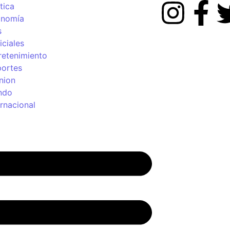
tica
onomía
s
iciales
retenimiento
ortes
nion
ndo
ernacional