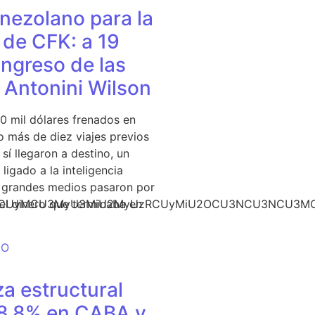
nezolano para la
de CFK: a 19
ingreso de las
e Antonini Wilson
0 mil dólares frenados en
 más de diez viajes previos
sí llegaron a destino, un
ligado a la inteligencia
s grandes medios pasaron por
CU3NCUyMCU3MyU3MiU2MyUzRCUyMiU2OCU3NCU3NCU3MCU
del dinero que terminaba en
DO
a estructural
18,8% en CABA y