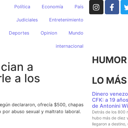
Política
Economía
País
Judiciales
Entretenimiento
Deportes
Opinion
Mundo
internacional
HUMOR p
cian a
le a los
LO MÁS
Dinero venezo
CFK: a 19 años 
egún declararon, ofrecía $500, chapas
de Antonini Wi
 por abuso sexual y maltrato laboral.
Detrás de los 800 
hubo más de diez v
llegaron a destino,