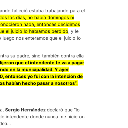
ndo falleció estaba trabajando para el
odos los días, no había domingos ni
reconocieron nada, entonces decidimos
ue el juicio lo habíamos perdido
, y le
 luego nos enteramos que el juicio lo
ntra su padre, sino también contra ella
ijeron que el intendente te va a pagar
ndo en la municipalidad. Y ayer
, entonces yo fui con la intención de
os habían hecho pasar a nosotros”.
ia,
Sergio Hernández
declaró que “lo
 de intendente donde nunca me hicieron
idea…