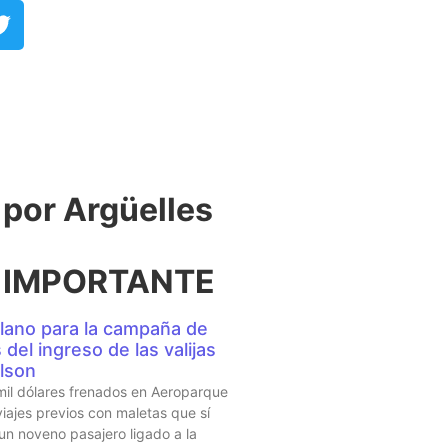
or Argüelles​
 IMPORTANTE
lano para la campaña de
del ingreso de las valijas
lson
mil dólares frenados en Aeroparque
iajes previos con maletas que sí
 un noveno pasajero ligado a la