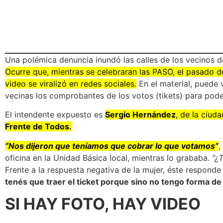
Una polémica denuncia inundó las calles de los vecinos d
Ocurre que, mientras se celebraran las PASO, el pasado d
video se viralizó en redes sociales.
En el material, puede 
vecinas los comprobantes de los votos (tikets) para poder
El intendente expuesto es
Sergio Hernánde
z
, de la ciud
Frente de Todos.
“Nos dijeron que teníamos que cobrar lo que votamos”
,
oficina en la Unidad Básica local, mientras lo grababa.
“¿T
Frente a la respuesta negativa de la mujer, éste respond
tenés que traer el ticket porque sino no tengo forma de 
SI HAY FOTO, HAY VIDEO