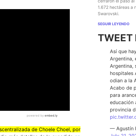
cerraron el paso al
1.672 hectáreas a
Swarovski.
SEGUIR LEYENDO
TWEET 
Así que hay
Argentina, 
Argentina, 
hospitales 
odian a la 
Acabo de p
para arance
educación a
provincia d
pic.twitte
— Agustín
Descentralizada de Choele Choel, por
July 21, 20