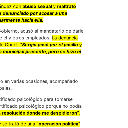
nández con
abuso sexual
y
maltrato
e denunciado por acosar a una
garmente hacia ella.
obierno, acusó al mandatario de darle
de él y otros empleados.
La denuncia
le Choel.
“Sergio pasó por el pasillo y
 municipal presente, pero se hizo el
do en varias ocasiones, acompañado
pales.
tificado psicológico para tomarse
ertificado psicológico porque no podía
na resolución donde me despidieron”.
 se trató de una
“operación política”