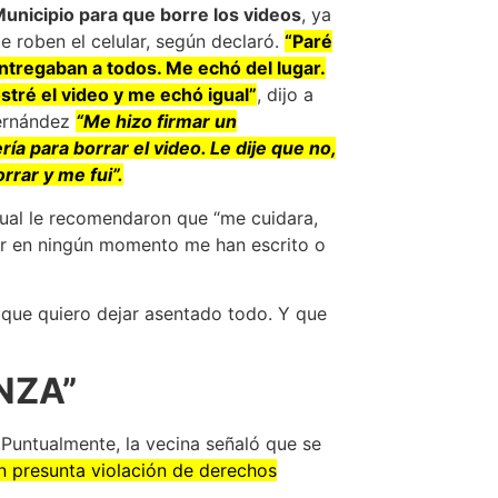
Municipio para que borre los videos
, ya
e roben el celular, según declaró.
“Paré
ntregaban a todos. Me echó del lugar.
ostré el video y me echó igual”
, dijo a
Hernández
“Me hizo firmar un
 para borrar el video. Le dije que no,
rrar y me fui”.
cual le recomendaron que “me cuidara,
lar en ningún momento me han escrito o
s que quiero dejar asentado todo. Y que
NZA”
Puntualmente, la vecina señaló que se
on presunta violación de derechos