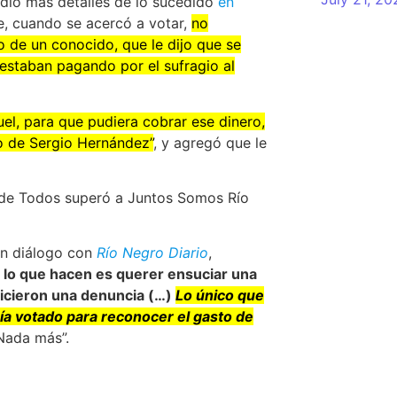
dio más detalles de lo sucedido
en
, cuando se acercó a votar,
no
io de un conocido, que le dijo que se
estaban pagando por el sufragio al
uel, para que pudiera cobrar ese dinero,
o de Sergio Hernández”
, y agregó que le
e de Todos superó a Juntos Somos Río
En diálogo con
Río Negro Diario
,
d
lo que hacen es querer ensuciar una
icieron una denuncia (…)
Lo único que
ía votado para reconocer el gasto de
ada más”.