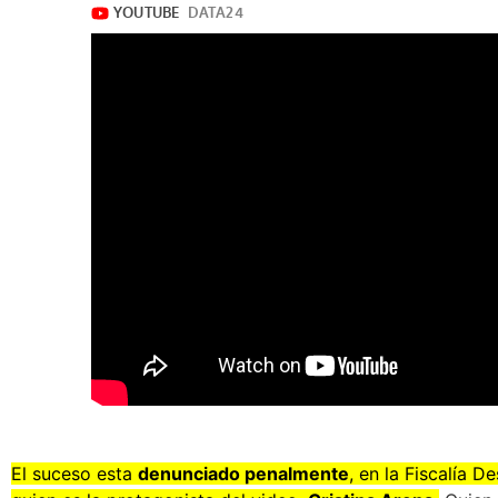
El suceso esta
denunciado penalmente
, en la Fiscalía 