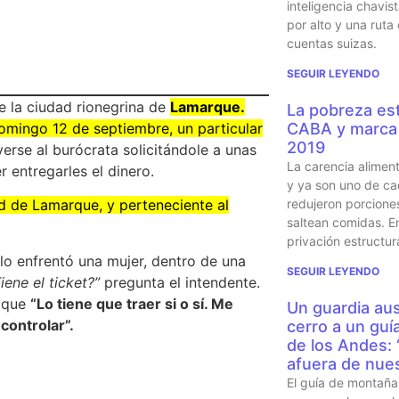
inteligencia chavi
por alto y una ruta
cuentas suizas.
SEGUIR LEYENDO
e la ciudad rionegrina de
Lamarque.
La pobreza est
omingo 12 de septiembre, un particular
CABA y marca 
2019
verse al burócrata solicitándole a unas
La carencia alimen
 entregarles el dinero.
y ya son uno de ca
redujeron porcione
ad de Lamarque, y perteneciente al
saltean comidas. En
privación estructur
 lo enfrentó una mujer, dentro de una
SEGUIR LEYENDO
iene el ticket?”
pregunta el intendente.
e que
“Lo tiene que traer si o sí. Me
Un guardia aus
controlar”.
cerro a un guí
de los Andes:
afuera de nues
El guía de montaña 