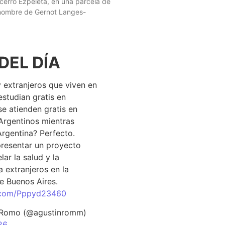
 cerro Ezpeleta, en una parcela de
 nombre de Gernot Langes-
DEL DÍA
 extranjeros que viven en
estudian gratis en
se atienden gratis en
Argentinos mientras
Argentina? Perfecto.
resentar un proyecto
lar la salud y la
 extranjeros en la
e Buenos Aires.
r.com/Pppyd23460
 Romo (@agustinromm)
26