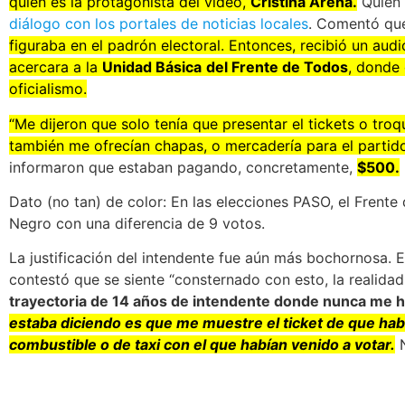
quien es la protagonista del video,
Cristina Arena.
Quien 
diálogo con los portales de noticias locales
. Comentó que
figuraba en el padrón electoral. Entonces, recibió un aud
acercara a la
Unidad Básica
del Frente de Todos
, donde 
oficialismo.
“Me dijeron que solo tenía que presentar el tickets o troq
también me ofrecían chapas, o mercadería para el partid
informaron que estaban pagando, concretamente,
$500.
Dato (no tan) de color: En las elecciones PASO, el Frent
Negro con una diferencia de 9 votos.
La justificación del intendente fue aún más bochornosa. 
contestó que se siente “consternado con esto, la realida
trayectoria de 14 años de intendente donde nunca me h
estaba diciendo es que me muestre el ticket de que hab
combustible o de taxi con el que habían venido a votar.
N