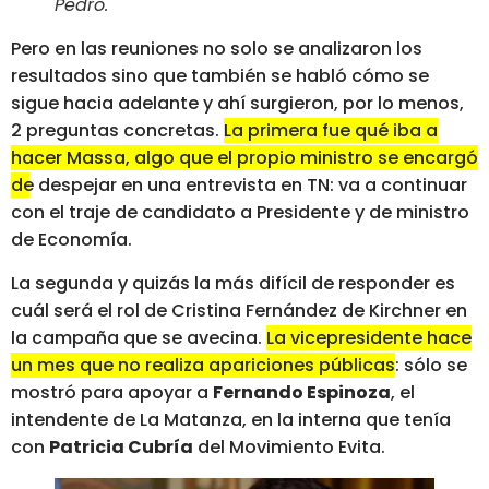
Pedro
.
Pero en las reuniones no solo se analizaron los
resultados sino que también se habló cómo se
sigue hacia adelante y ahí surgieron, por lo menos,
2 preguntas concretas.
La primera fue qué iba a
hacer Massa, algo que el propio ministro se encargó
de despejar
en una entrevista en TN: va a continuar
con el traje de candidato a Presidente y de ministro
de Economía.
La segunda y quizás la más difícil de responder es
cuál será el rol de Cristina Fernández de Kirchner en
la campaña que se avecina.
La vicepresidente hace
un mes que no realiza apariciones públicas
: sólo se
mostró para apoyar a
Fernando Espinoza
, el
intendente de La Matanza, en la interna que tenía
con
Patricia Cubría
del Movimiento Evita.