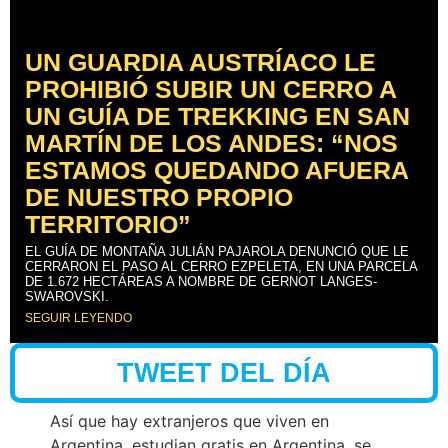
UN GUARDIA AUSTRÍACO LE
PROHIBIÓ SUBIR UN CERRO A
UN GUÍA DE TREKKING EN SAN
MARTÍN DE LOS ANDES: “NOS
ESTAMOS QUEDANDO AFUERA
DE NUESTRO PROPIO
TERRITORIO”
EL GUÍA DE MONTAÑA JULIÁN PAJAROLA DENUNCIÓ QUE LE
CERRARON EL PASO AL CERRO EZPELETA, EN UNA PARCELA
DE 1.672 HECTÁREAS A NOMBRE DE GERNOT LANGES-
SWAROVSKI.
SEGUIR LEYENDO
TWEET DEL DÍA
Así que hay extranjeros que viven en
Argentina, estudian gratis en Argentina, se