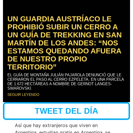
UN GUARDIA AUSTRÍACO LE
PROHIBIÓ SUBIR UN CERRO A
UN GUÍA DE TREKKING EN SAN
MARTÍN DE LOS ANDES: “NOS
ESTAMOS QUEDANDO AFUERA
DE NUESTRO PROPIO
TERRITORIO”
EL GUÍA DE MONTAÑA JULIÁN PAJAROLA DENUNCIÓ QUE LE
CERRARON EL PASO AL CERRO EZPELETA, EN UNA PARCELA
DE 1.672 HECTÁREAS A NOMBRE DE GERNOT LANGES-
SWAROVSKI.
SEGUIR LEYENDO
TWEET DEL DÍA
Así que hay extranjeros que viven en
Argentina, estudian gratis en Argentina, se