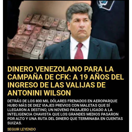
DINERO VENEZOLANO PARA LA
CAMPAÑA DE CFK: A 19 AÑOS DEL
INGRESO DE LAS VALIJAS DE
ANTONINI WILSON
DETRÁS DE LOS 800 MIL DÓLARES FRENADOS EN AEROPARQUE
HUBO MÁS DE DIEZ VIAJES PREVIOS CON MALETAS QUE SÍ
LLEGARON A DESTINO, UN NOVENO PASAJERO LIGADO A LA
INTELIGENCIA CHAVISTA QUE LOS GRANDES MEDIOS PASARON
POR ALTO Y UNA RUTA DEL DINERO QUE TERMINABA EN CUENTAS
SUIZAS.
SEGUIR LEYENDO