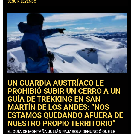
SEGUIR LEYENDO
UN GUARDIA AUSTRÍACO LE
PROHIBIÓ SUBIR UN CERRO A UN
GUÍA DE TREKKING EN SAN
MARTÍN DE LOS ANDES: “NOS
ESTAMOS QUEDANDO AFUERA DE
NUESTRO PROPIO TERRITORIO”
EL GUÍA DE MONTAÑA JULIÁN PAJAROLA DENUNCIÓ QUE LE