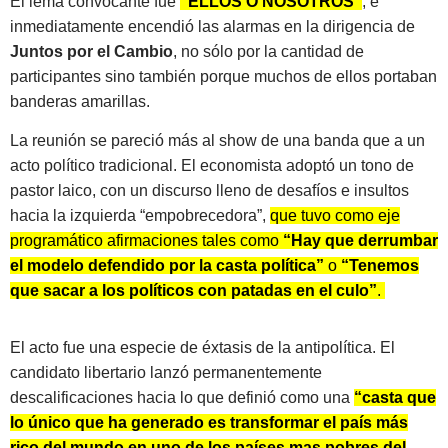
El lema convocante fue
“ELLOS O NOSOTROS”
, e
inmediatamente encendió las alarmas en la dirigencia de
Juntos por el Cambio
, no sólo por la cantidad de
participantes sino también porque muchos de ellos portaban
banderas amarillas.
La reunión se pareció más al show de una banda que a un
acto político tradicional. El economista adoptó un tono de
pastor laico, con un discurso lleno de desafíos e insultos
hacia la izquierda “empobrecedora”,
que tuvo como eje
programático afirmaciones tales como
“Hay que derrumbar
el modelo defendido por la casta política”
o
“Tenemos
que sacar a los políticos con patadas en el culo”
.
El acto fue una especie de éxtasis de la antipolítica. El
candidato libertario lanzó permanentemente
descalificaciones hacia lo que definió como una
“casta que
lo único que ha generado es transformar el país más
rico del mundo en uno de los países mas pobres del