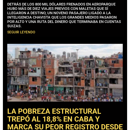
DETRÁS DE LOS 800 MIL DÓLARES FRENADOS EN AEROPARQUE
HUBO MÁS DE DIEZ VIAJES PREVIOS CON MALETAS QUE SÍ
LLEGARON A DESTINO, UN NOVENO PASAJERO LIGADO A LA
INTELIGENCIA CHAVISTA QUE LOS GRANDES MEDIOS PASARON
POR ALTO Y UNA RUTA DEL DINERO QUE TERMINABA EN CUENTAS
SUIZAS.
SEGUIR LEYENDO
LA POBREZA ESTRUCTURAL
TREPÓ AL 18,8% EN CABA Y
MARCA SU PEOR REGISTRO DESDE