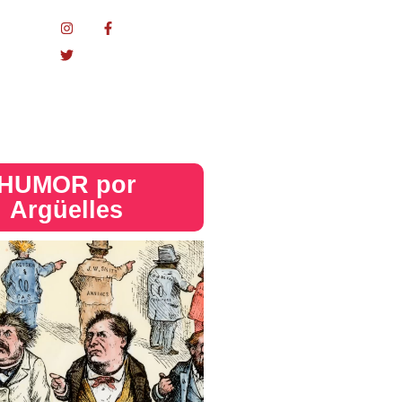
Mundo
acional
HUMOR por
Argüelles​