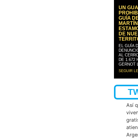
UN GUA
PROHIB
GUÍA D
MARTÍN
ESTAM
DE NUE
TERRIT
EL GUÍA 
DENUNCI
AL CERRO
DE 1.672
GERNOT 
SEGUIR L
T
Así 
vive
grati
atien
Arge