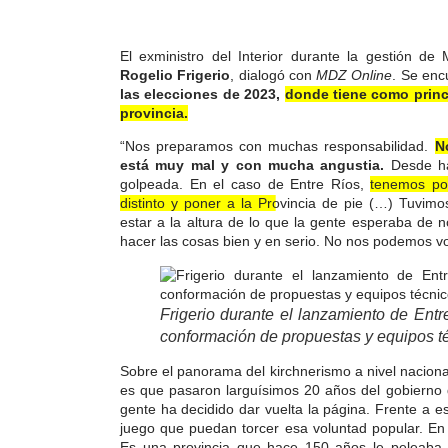
El exministro del Interior durante la gestión de
Rogelio Frigerio
, dialogó con
MDZ Online
. Se en
las elecciones de 2023,
donde tiene como princ
provincia.
“Nos preparamos con muchas responsabilidad.
N
está muy mal y con mucha angustia.
Desde ha
golpeada. En el caso de Entre Ríos,
tenemos por
distinto y poner a la Provincia de pie
(…) Tuvimos
estar a la altura de lo que la gente esperaba de
hacer las cosas bien y en serio. No nos podemos vo
Frigerio durante el lanzamiento de Ent
conformación de propuestas y equipos t
Sobre el panorama del kirchnerismo a nivel nacional
es que pasaron larguísimos 20 años del gobierno d
gente ha decidido dar vuelta la página. Frente a 
juego que puedan torcer esa voluntad popular. E
Es una provincia que hace 150 años le peleaba 