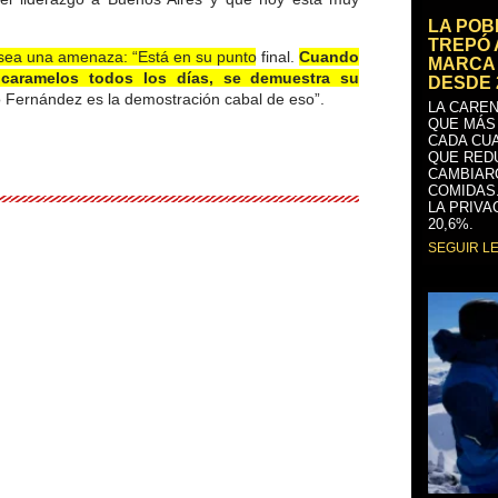
LA PO
TREPÓ 
sea una amenaza: “Está en su punto final.
Cuando
MARCA 
r caramelos todos los días, se demuestra su
DESDE 
o Fernández es la demostración cabal de eso”.
LA CAREN
QUE MÁS
CADA CU
QUE RED
CAMBIAR
COMIDAS
LA PRIVA
20,6%.
SEGUIR L