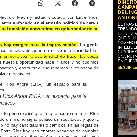
DINERO
CAMPAÑ
DEL IN
 Mauricio Macri y actual diputado por Entre Ríos,
ANTONI
cuentra
enfocado en el armado político de cara a
DETRÁS D
ipal ambición convertirse en gobernador de su
FRENADO
DE DIEZ 
QUE SÍ L
NOVENO 
o hay margen para la improvisación.
La gente
INTELIGE
ce muchas décadas no se ve una sociedad tan
GRANDES
 primera vez la oportunidad de hacer las cosas
UNA RUTA
EN CUENT
 nuestra oportunidad hace 7 años y no pudimos
 nosotros y ahora creo que tenemos la revancha de
SEGUIR L
lver a equivocar”.
re Ríos Ahora (ERA), un espacio para la
écnicos
, Frigerio explicó que “lo que ocurre en Entre Ríos
e un mismo signo político sin resultados y que la
eso no hay candidaturas o cambios en las reglas de
n Entre Ríos hay una enorme vocación de cambiar.
el liderazgo a Buenos Aires y que hoy está muy