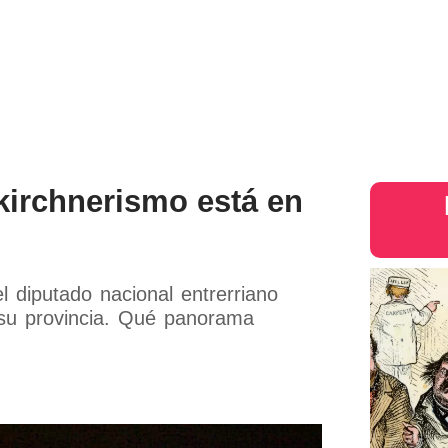
País
Judiciales
Entretenimiento
Deportes
Opinion
intern
 kirchnerismo está en
l diputado nacional entrerriano
 su provincia. Qué panorama