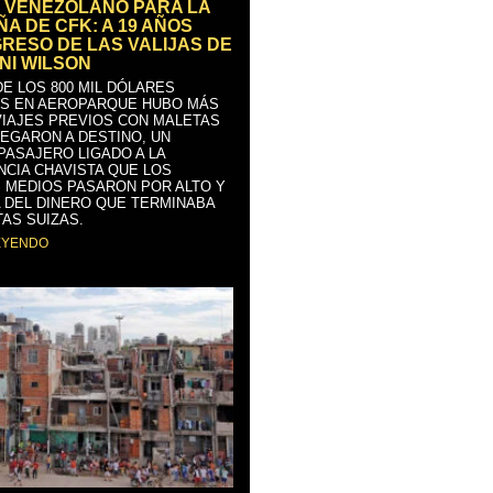
 VENEZOLANO PARA LA
A DE CFK: A 19 AÑOS
GRESO DE LAS VALIJAS DE
NI WILSON
E LOS 800 MIL DÓLARES
S EN AEROPARQUE HUBO MÁS
VIAJES PREVIOS CON MALETAS
LEGARON A DESTINO, UN
PASAJERO LIGADO A LA
NCIA CHAVISTA QUE LOS
 MEDIOS PASARON POR ALTO Y
 DEL DINERO QUE TERMINABA
AS SUIZAS.
EYENDO