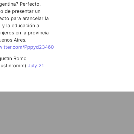
rgentina? Perfecto.
o de presentar un
ecto para arancelar la
d y la educación a
njeros en la provincia
uenos Aires.
twitter.com/Pppyd23460
ustín Romo
ustinromm)
July 21,
6