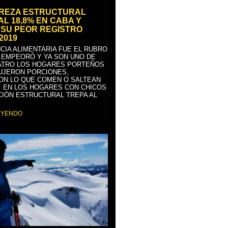
BREZA ESTRUCTURAL
AL 18,8% EN CABA Y
SU PEOR REGISTRO
2019
CIA ALIMENTARIA FUE EL RUBRO
 EMPEORÓ Y YA SON UNO DE
ATRO LOS HOGARES PORTEÑOS
UJERON PORCIONES,
ON LO QUE COMEN O SALTEAN
. EN LOS HOGARES CON CHICOS
CIÓN ESTRUCTURAL TREPA AL
EYENDO