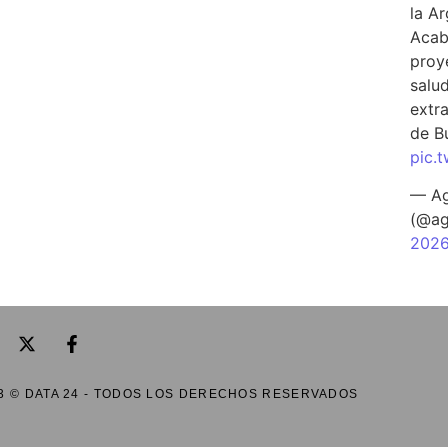
la A
Acab
proy
salu
extra
de B
pic.
— Ag
(@ag
202
3 © DATA 24 - TODOS LOS DERECHOS RESERVADOS