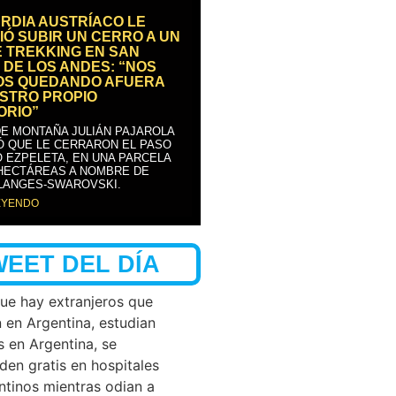
RDIA AUSTRÍACO LE
IÓ SUBIR UN CERRO A UN
E TREKKING EN SAN
 DE LOS ANDES: “NOS
OS QUEDANDO AFUERA
STRO PROPIO
ORIO”
DE MONTAÑA JULIÁN PAJAROLA
Ó QUE LE CERRARON EL PASO
 EZPELETA, EN UNA PARCELA
 HECTÁREAS A NOMBRE DE
LANGES-SWAROVSKI.
EYENDO
WEET DEL DÍA
que hay extranjeros que
n en Argentina, estudian
s en Argentina, se
den gratis en hospitales
ntinos mientras odian a