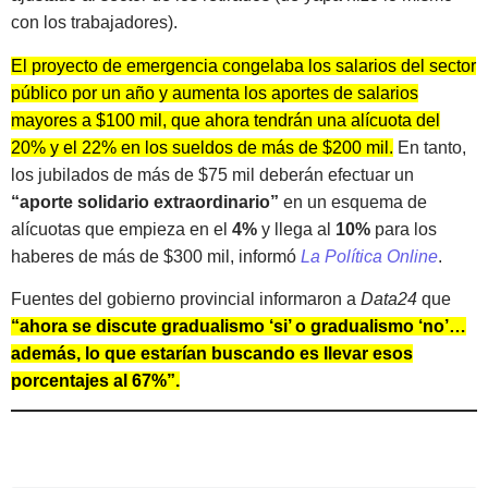
con los trabajadores).
El proyecto de emergencia congelaba los salarios del sector
público por un año y aumenta los aportes de salarios
mayores a $100 mil, que ahora tendrán una alícuota del
20% y el 22% en los sueldos de más de $200 mil.
En tanto,
los jubilados de más de $75 mil deberán efectuar un
“aporte solidario extraordinario”
en un esquema de
alícuotas que empieza en el
4%
y llega al
10%
para los
haberes de más de $300 mil, informó
La Política Online
.
Fuentes del gobierno provincial informaron a
Data24
que
“ahora se discute gradualismo ‘si’ o gradualismo ‘no’…
además, lo que estarían buscando es llevar esos
porcentajes al 67%”.