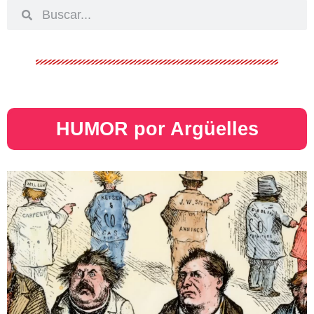
HUMOR por Argüelles​