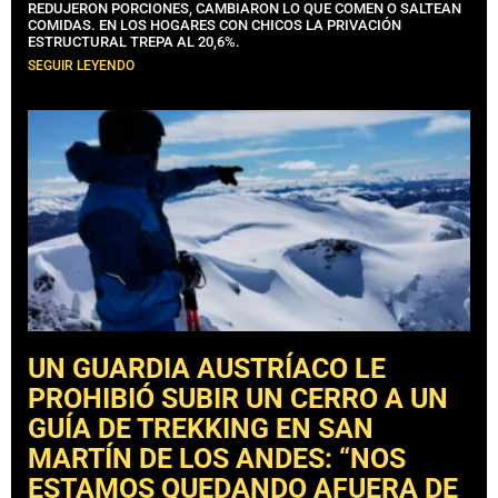
REDUJERON PORCIONES, CAMBIARON LO QUE COMEN O SALTEAN
COMIDAS. EN LOS HOGARES CON CHICOS LA PRIVACIÓN
ESTRUCTURAL TREPA AL 20,6%.
SEGUIR LEYENDO
UN GUARDIA AUSTRÍACO LE
PROHIBIÓ SUBIR UN CERRO A UN
GUÍA DE TREKKING EN SAN
MARTÍN DE LOS ANDES: “NOS
ESTAMOS QUEDANDO AFUERA DE