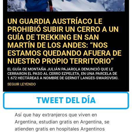
UN GUARDIA AUSTRÍACO LE
PROHIBIÓ SUBIR UN CERRO A UN
GUÍA DE TREKKING EN SAN
MARTÍN DE LOS ANDES: “NOS
ESTAMOS QUEDANDO AFUERA DE
NUESTRO PROPIO TERRITORIO”
EL GUÍA DE MONTAÑA JULIÁN PAJAROLA DENUNCIÓ QUE LE
CERRARON EL PASO AL CERRO EZPELETA, EN UNA PARCELA DE
1.672 HECTÁREAS A NOMBRE DE GERNOT LANGES-SWAROVSKI.
SEGUIR LEYENDO
TWEET DEL DÍA
Así que hay extranjeros que viven en
Argentina, estudian gratis en Argentina, se
atienden gratis en hospitales Argentinos