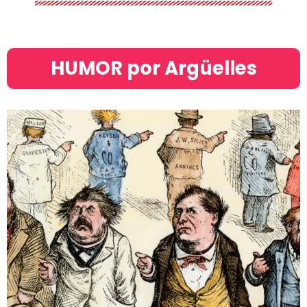
HUMOR por Argüelles​