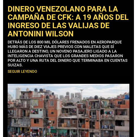
DINERO VENEZOLANO PARA LA
CAMPAÑA DE CFK: A 19 AÑOS DEL
INGRESO DE LAS VALIJAS DE
ANTONINI WILSON
DETRÁS DE LOS 800 MIL DÓLARES FRENADOS EN AEROPARQUE
HUBO MÁS DE DIEZ VIAJES PREVIOS CON MALETAS QUE SÍ
LLEGARON A DESTINO, UN NOVENO PASAJERO LIGADO A LA
INTELIGENCIA CHAVISTA QUE LOS GRANDES MEDIOS PASARON
POR ALTO Y UNA RUTA DEL DINERO QUE TERMINABA EN CUENTAS
SUIZAS.
SEGUIR LEYENDO