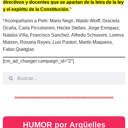
directivos y docentes que se apartan de la letra de la ley
y el espíritu de la Constitución.
“
*Acompañaron a Petri: Mario Negri, Waldo Wolff, Graciela
Ocaña, Carla Piccolomini, Hector Stefani, Jorge Enriquez,
Natalia Villa, Francisco Sanchez, Alfredo Schiavoni, Lorena
Matzen, Roxana Reyes, Luis Pastori, Martín Maqueira,
Fabio Quetglas
[cm_ad_changer campaign_id=”2″]
HUMOR por Argüelles​