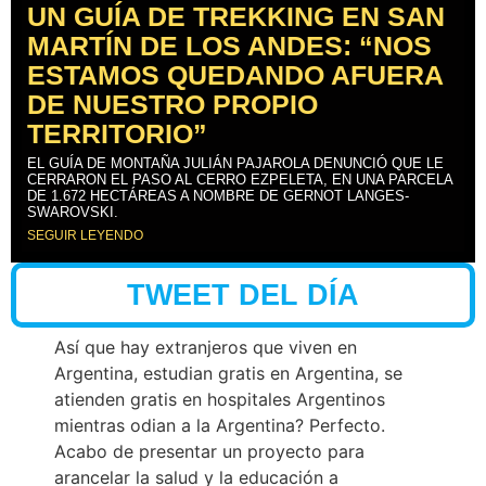
UN GUÍA DE TREKKING EN SAN
MARTÍN DE LOS ANDES: “NOS
ESTAMOS QUEDANDO AFUERA
DE NUESTRO PROPIO
TERRITORIO”
EL GUÍA DE MONTAÑA JULIÁN PAJAROLA DENUNCIÓ QUE LE
CERRARON EL PASO AL CERRO EZPELETA, EN UNA PARCELA
DE 1.672 HECTÁREAS A NOMBRE DE GERNOT LANGES-
SWAROVSKI.
SEGUIR LEYENDO
TWEET DEL DÍA
Así que hay extranjeros que viven en
Argentina, estudian gratis en Argentina, se
atienden gratis en hospitales Argentinos
mientras odian a la Argentina? Perfecto.
Acabo de presentar un proyecto para
arancelar la salud y la educación a