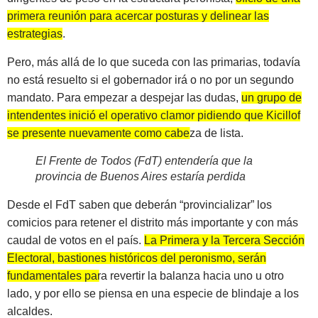
primera reunión para acercar posturas y delinear las
estrategias
.
Pero, más allá de lo que suceda con las primarias, todavía
no está resuelto si el gobernador irá o no por un segundo
mandato. Para empezar a despejar las dudas,
un grupo de
intendentes inició el operativo clamor pidiendo que Kicillof
se presente nuevamente como cabeza de lista
.
El Frente de Todos (FdT) entendería que la
provincia de Buenos Aires estaría perdida
Desde el FdT saben que deberán “provincializar” los
comicios para retener el distrito más importante y con más
caudal de votos en el país.
La Primera y la Tercera Sección
Electoral, bastiones históricos del peronismo, serán
fundamentales para revertir la balanza hacia uno u otro
lado
, y por ello se piensa en una especie de blindaje a los
alcaldes.