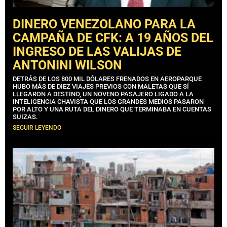
DINERO VENEZOLANO PARA LA
CAMPAÑA DE CFK: A 19 AÑOS DEL
INGRESO DE LAS VALIJAS DE
ANTONINI WILSON
DETRÁS DE LOS 800 MIL DÓLARES FRENADOS EN AEROPARQUE
HUBO MÁS DE DIEZ VIAJES PREVIOS CON MALETAS QUE SÍ
LLEGARON A DESTINO, UN NOVENO PASAJERO LIGADO A LA
INTELIGENCIA CHAVISTA QUE LOS GRANDES MEDIOS PASARON
POR ALTO Y UNA RUTA DEL DINERO QUE TERMINABA EN CUENTAS
SUIZAS.
SEGUIR LEYENDO