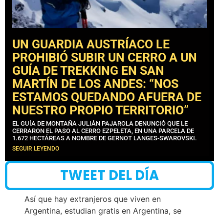
UN GUARDIA AUSTRÍACO LE
PROHIBIÓ SUBIR UN CERRO A UN
GUÍA DE TREKKING EN SAN
MARTÍN DE LOS ANDES: “NOS
ESTAMOS QUEDANDO AFUERA DE
NUESTRO PROPIO TERRITORIO”
EL GUÍA DE MONTAÑA JULIÁN PAJAROLA DENUNCIÓ QUE LE
CERRARON EL PASO AL CERRO EZPELETA, EN UNA PARCELA DE
1.672 HECTÁREAS A NOMBRE DE GERNOT LANGES-SWAROVSKI.
SEGUIR LEYENDO
TWEET DEL DÍA
Así que hay extranjeros que viven en
Argentina, estudian gratis en Argentina, se