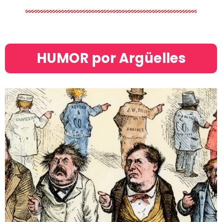
HUMOR por Argüelles​