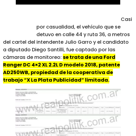
Casi
por casualidad, el vehículo que se
detuvo en calle 44 y ruta 36, a metros
del cartel del intendente Julio Garro y el candidato
a diputado Diego Santilli, fue captado por las
cámaras de monitoreo:
se trata de una Ford
Ranger DC 4×2 XL 2.2L D modelo 2018, patente
AD250WB, propiedad de la cooperativa de
trabajo “X La Plata Publicidad” limitada.