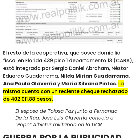
El resto de la cooperativa, que posee domicilio
fiscal en Florida 439 piso 1 departamento 13 (CABA),
está integrada por Sergio Daniel Abraham, Néstor
Eduardo Guadarrama,
Nilda Mirian Guadarrama
,
Ana Paula Olaverría
y
María Silvana Pintos.
La
misma cuenta con un reciente cheque rechazado
de 402.011,88 pesos.
El esposo de Tolosa Paz junto a Fernando
De la Rúa. José Luis Olaverría conoció a
“Pepe” Albistur militando en la UCR.
GUERRA POR LA PUBLICIDAD