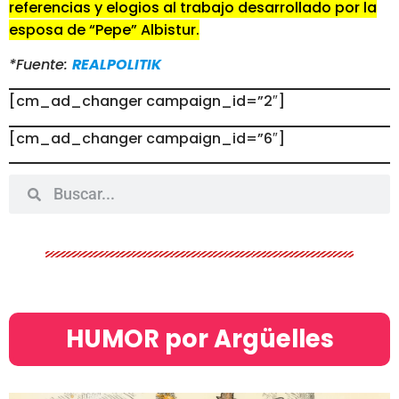
referencias y elogios al trabajo desarrollado por la
esposa de “Pepe” Albistur.
*Fuente:
REALPOLITIK
[cm_ad_changer campaign_id=”2″]
[cm_ad_changer campaign_id=”6″]
HUMOR por Argüelles​