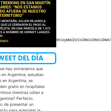
 TREKKING EN SAN MARTÍN
ANDES: “NOS ESTAMOS
DO AFUERA DE NUESTRO
 TERRITORIO”
DE MONTAÑA JULIÁN PAJAROLA
 QUE LE CERRARON EL PASO AL
ELETA, EN UNA PARCELA DE 1.672
S A NOMBRE DE GERNOT LANGES-
KI.
3MCU3NCUyMCU3MyU3MiU2MyUzRCUyMiU2OCU3NCU3NCU3MCUzQS
YENDO
WEET DEL DÍA
que hay extranjeros que
n en Argentina, estudian
s en Argentina, se
den gratis en hospitales
ntinos mientras odian a
rgentina? Perfecto.
o de presentar un
ecto para arancelar la