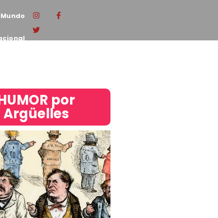
Mundo
acional
HUMOR por
Argüelles​