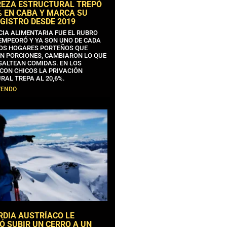
REZA ESTRUCTURAL TREPÓ
% EN CABA Y MARCA SU
GISTRO DESDE 2019
CIA ALIMENTARIA FUE EL RUBRO
EMPEORÓ Y YA SON UNO DE CADA
OS HOGARES PORTEÑOS QUE
N PORCIONES, CAMBIARON LO QUE
SALTEAN COMIDAS. EN LOS
CON CHICOS LA PRIVACIÓN
RAL TREPA AL 20,6%.
YENDO
RDIA AUSTRÍACO LE
Ó SUBIR UN CERRO A UN