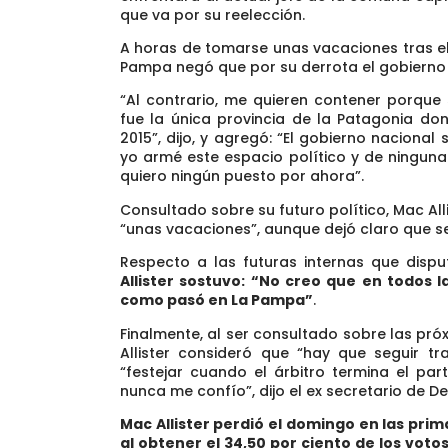
que va por su reelección.
A horas de tomarse unas vacaciones tras el 
Pampa negó que por su derrota el gobierno 
“Al contrario, me quieren contener porque
fue la única provincia de la Patagonia do
2015”, dijo, y agregó: “El gobierno naciona
yo armé este espacio político y de ningun
quiero ningún puesto por ahora”.
Consultado sobre su futuro político, Mac Al
“unas vacaciones”, aunque dejó claro que 
Respecto a las futuras internas que disp
Allister sostuvo: “No creo que en todos 
como pasó en La Pampa”
.
Finalmente, al ser consultado sobre las pr
Allister consideró que “hay que seguir 
“festejar cuando el árbitro termina el par
nunca me confío”, dijo el ex secretario de D
Mac Allister perdió el domingo en las pri
al obtener el 34,50 por ciento de los voto