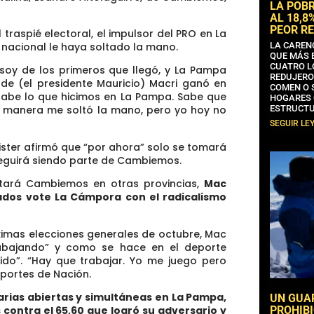
LA POB
AL 18,8
PEOR RE
traspié electoral, el impulsor del PRO en La
LA CAREN
nacional le haya soltado la mano.
QUE MÁS 
CUATRO L
 soy de los primeros que llegó, y La Pampa
REDUJERO
nde (el presidente Mauricio) Macri ganó en
COMEN O 
l sabe lo que hicimos en La Pampa. Sabe que
HOGARES 
ESTRUCTU
a manera me soltó la mano, pero yo hoy no
SEGUIR LE
lister afirmó que “por ahora” solo se tomará
seguirá siendo parte de Cambiemos.
utará Cambiemos en otras provincias,
Mac
lados vote La Cámpora con el radicalismo
óximas elecciones generales de octubre, Mac
trabajando” y como se hace en el deporte
tido”. “Hay que trabajar. Yo me juego pero
eportes de Nación.
marias abiertas y simultáneas en La Pampa,
UN GUA
PROHIBI
s contra el 65,60 que logró su adversario y