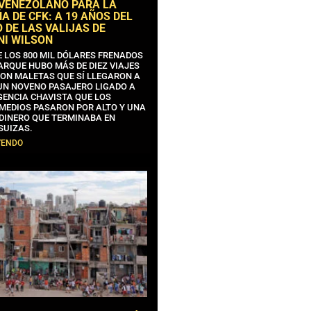
 VENEZOLANO PARA LA
 DE CFK: A 19 AÑOS DEL
 DE LAS VALIJAS DE
NI WILSON
E LOS 800 MIL DÓLARES FRENADOS
ARQUE HUBO MÁS DE DIEZ VIAJES
CON MALETAS QUE SÍ LLEGARON A
 UN NOVENO PASAJERO LIGADO A
GENCIA CHAVISTA QUE LOS
MEDIOS PASARON POR ALTO Y UNA
 DINERO QUE TERMINABA EN
SUIZAS.
YENDO