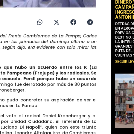
DINERO
CAMPAÑA
INGRESO
ANTONI
DETRÁS D
EN AEROP
PREVIOS 
O del Frente Cambiemos de La Pampa, Carlos
DESTINO,
ota en las primarias del domingo último a un
LA INTELI
GRANDES 
 según dijo, era evidente con solo mirar las
RUTA DEL
CUENTAS 
SEGUIR LE
o que hubo un acuerdo entre los K (La
sta Pampeano (Frejupa) y los radicales. Se
da escuela. Perdí porque hubo un acuerdo
 domingo fue derrotado por más de 30 puntos
Kroneberger.
 no pudo concretar su aspiración de ser el
mos en La Pampa.
el voto al radical Daniel Kroneberger y al
por Unidad Ciudadana, el referente de La
uciano Di Napoli”, quien con este triunfo
talina, Leandro Altolaguirre, de Cambiemos,