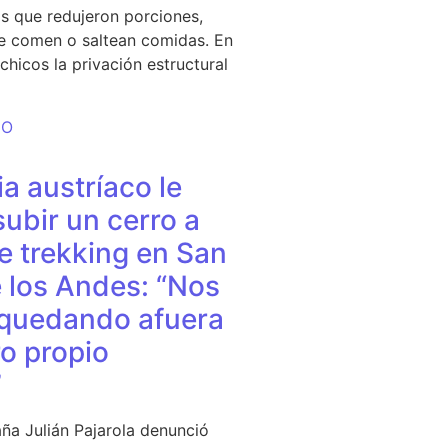
s que redujeron porciones,
e comen o saltean comidas. En
chicos la privación estructural
DO
a austríaco le
subir un cerro a
e trekking en San
 los Andes: “Nos
quedando afuera
o propio
”
ña Julián Pajarola denunció