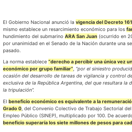
El Gobierno Nacional anunció la
vigencia del Decreto 16
mismo establece un resarcimiento económico para los
fa
hundimiento del submarino
ARA San Juan
(ocurrido en 20
por unanimidad en el Senado de la Nación durante una ses
pasado.
La norma establece
“derecho a percibir una única vez un
económico por grupo familiar”
,
“por el siniestro produc
ocasión del desarrollo de tareas de vigilancia y control d
exclusiva de la República Argentina, del que resultara la 
la tripulación”.
El
beneficio económico es equivalente a la remuneració
Grado 0
, del Convenio Colectivo de Trabajo Sectorial de
Empleo Público (SINEP), multiplicado por 100. De acuerdo
beneficio superaría los siete millones de pesos para cad