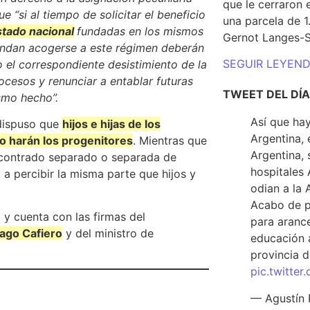
que le cerraron 
ue “si al tiempo de solicitar el beneficio
una parcela de 
stado nacional
fundadas en los mismos
Gernot Langes-
etendan acogerse a este régimen deberán
SEGUIR LEYEN
o el correspondiente desistimiento de la
ocesos y renunciar a entablar futuras
TWEET DEL DÍA
ismo hecho”.
Así que hay
 dispuso que
hijos e hijas de los
Argentina, 
 lo harán los progenitores
. Mientras que
Argentina, 
encontrado separado o separada de
hospitales 
 a percibir la misma parte que hijos y
odian a la 
Acabo de p
 y cuenta con las firmas del
para arance
iago Cafiero
y del ministro de
educación a
provincia d
pic.twitte
— Agustín