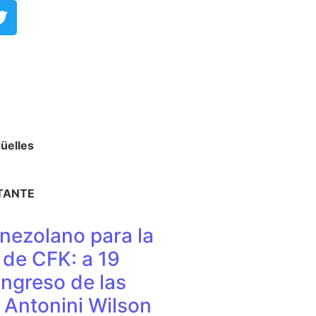
elles​
TANTE
nezolano para la
de CFK: a 19
ingreso de las
e Antonini Wilson