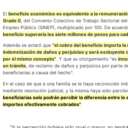
El
beneficio económico es equivalente a la remuneració
Grado 0
, del Convenio Colectivo de Trabajo Sectorial de
Empleo Público (SINEP), multiplicado por 100. De acuerdo
beneficio superaría los siete millones de pesos para cad
Además se aclaró que
“el cobro del beneficio importa l
indemnización de daños y perjuicios y será excluyente 
por el mismo concepto”
. Y que su otorgamiento “es
inco
en trámite
, de reclamo de daños y perjuicios por parte de
beneficiarias a causa del hecho”.
En el caso de que a una familia se le haya reconocido in
mediante resolución judicial, y la misma haya sido percib
beneficiarias solo podrán percibir la diferencia entre lo
importes efectivamente cobrados”
.
”Si la percepción hubiera sido igual o mayor, no tendr