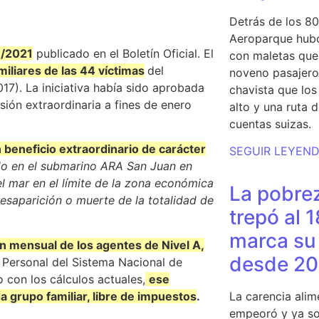
Detrás de los 80
Aeroparque hubo
1/2021
publicado en el Boletín Oficial. El
con maletas que 
miliares de las 44 víctimas
del
noveno pasajero 
17). La iniciativa había sido aprobada
chavista que lo
ión extraordinaria a fines de enero
alto y una ruta 
cuentas suizas.
 beneficio extraordinario de carácter
SEGUIR LEYEN
ido en el submarino ARA San Juan en
el mar en el límite de la zona económica
La pobrez
desaparición o muerte de la totalidad de
trepó al 
marca su 
n mensual de los agentes de Nivel A,
desde 20
l Personal del Sistema Nacional de
 con los cálculos actuales,
ese
a grupo familiar, libre de impuestos
.
La carencia alim
empeoró y ya so