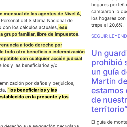
hogares porteño
cambiaron lo qu
n mensual de los agentes de Nivel A,
los hogares con 
l Personal del Sistema Nacional de
trepa al 20,6%.
 con los cálculos actuales,
ese
a grupo familiar, libre de impuestos
.
SEGUIR LEYEN
a renuncia a todo derecho por
Un guardi
de todo otro beneficio o indemnización
mpatible con cualquier acción judicial
prohibió 
 los y las beneficiarios y/o
un guía d
Martín de
demnización por daños y perjuicios,
estamos 
ida,
“los beneficiarios y las
 establecido en la presente y los
de nuestr
territorio
El guía de monta
án derecho a la asignación pecuniaria