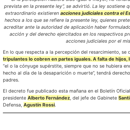
prevista en la presente ley”, se advirtió. La ley sostiene q
extraordinario existieren
acciones judiciales contra el E
hechos a los que se refiere la presente ley, quienes pr
acreditar ante la autoridad de aplicación haber formulad
acción y del derecho ejercitados en los respectivos pr
acciones judiciales por el m
En lo que respecta a la percepción del resarcimiento, se
tripulantes lo cobren en partes iguales. A falta de hijos,
“el o la cónyuge supérstite, siempre que no se hubiera 
hecho al día de la desaparición o muerte”, tendrá derecho
padres.
El decreto fue publicado esta mañana en el Boletín Oficial
presidente
Alberto Fernández
, del jefe de Gabinete
Sant
Defensa,
Agustín Rossi
.