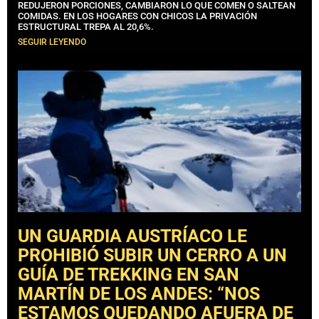
REDUJERON PORCIONES, CAMBIARON LO QUE COMEN O SALTEAN
COMIDAS. EN LOS HOGARES CON CHICOS LA PRIVACIÓN
ESTRUCTURAL TREPA AL 20,6%.
SEGUIR LEYENDO
UN GUARDIA AUSTRÍACO LE
PROHIBIÓ SUBIR UN CERRO A UN
GUÍA DE TREKKING EN SAN
MARTÍN DE LOS ANDES: “NOS
ESTAMOS QUEDANDO AFUERA DE