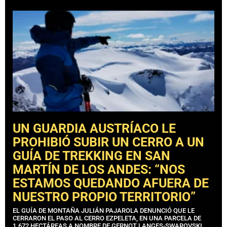
UN GUARDIA AUSTRÍACO LE
PROHIBIÓ SUBIR UN CERRO A UN
GUÍA DE TREKKING EN SAN
MARTÍN DE LOS ANDES: “NOS
ESTAMOS QUEDANDO AFUERA DE
NUESTRO PROPIO TERRITORIO”
EL GUÍA DE MONTAÑA JULIÁN PAJAROLA DENUNCIÓ QUE LE
CERRARON EL PASO AL CERRO EZPELETA, EN UNA PARCELA DE
1.672 HECTÁREAS A NOMBRE DE GERNOT LANGES-SWAROVSKI.