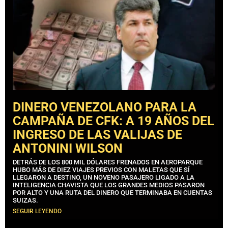
DINERO VENEZOLANO PARA LA
CAMPAÑA DE CFK: A 19 AÑOS DEL
INGRESO DE LAS VALIJAS DE
ANTONINI WILSON
DETRÁS DE LOS 800 MIL DÓLARES FRENADOS EN AEROPARQUE
HUBO MÁS DE DIEZ VIAJES PREVIOS CON MALETAS QUE SÍ
LLEGARON A DESTINO, UN NOVENO PASAJERO LIGADO A LA
INTELIGENCIA CHAVISTA QUE LOS GRANDES MEDIOS PASARON
POR ALTO Y UNA RUTA DEL DINERO QUE TERMINABA EN CUENTAS
SUIZAS.
SEGUIR LEYENDO