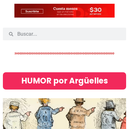
HUMOR por Argüelles​