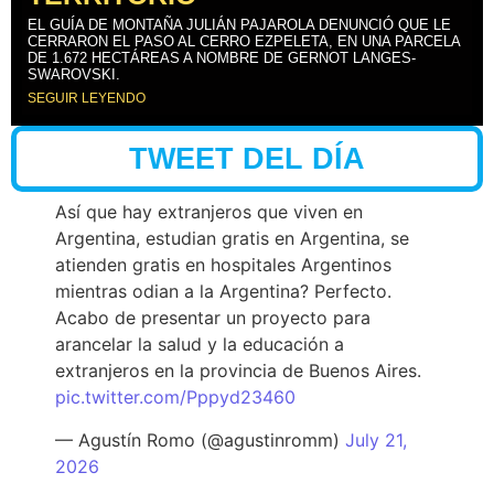
EL GUÍA DE MONTAÑA JULIÁN PAJAROLA DENUNCIÓ QUE LE
CERRARON EL PASO AL CERRO EZPELETA, EN UNA PARCELA
DE 1.672 HECTÁREAS A NOMBRE DE GERNOT LANGES-
SWAROVSKI.
SEGUIR LEYENDO
TWEET DEL DÍA
Así que hay extranjeros que viven en
Argentina, estudian gratis en Argentina, se
atienden gratis en hospitales Argentinos
mientras odian a la Argentina? Perfecto.
Acabo de presentar un proyecto para
arancelar la salud y la educación a
extranjeros en la provincia de Buenos Aires.
pic.twitter.com/Pppyd23460
— Agustín Romo (@agustinromm)
July 21,
2026