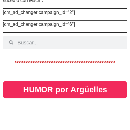
sucedió con Macri”.
[cm_ad_changer campaign_id=”2″]
[cm_ad_changer campaign_id=”6″]
HUMOR por Argüelles​