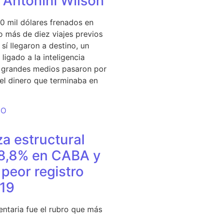
e Antonini Wilson
0 mil dólares frenados en
 más de diez viajes previos
sí llegaron a destino, un
ligado a la inteligencia
s grandes medios pasaron por
del dinero que terminaba en
DO
a estructural
18,8% en CABA y
peor registro
19
entaria fue el rubro que más