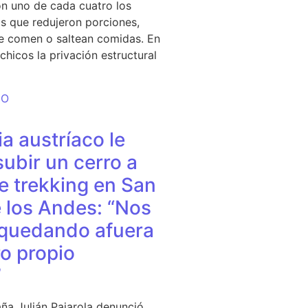
n uno de cada cuatro los
s que redujeron porciones,
e comen o saltean comidas. En
chicos la privación estructural
DO
a austríaco le
subir un cerro a
e trekking en San
 los Andes: “Nos
quedando afuera
o propio
”
ña Julián Pajarola denunció