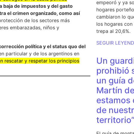
empeoró y ya so
a baja de impuestos y del gasto
hogares porteño
ontra el crimen organizado, como así
cambiaron lo qu
rotección de los sectores más
los hogares con 
jeres embarazadas, niños y
trepa al 20,6%.
SEGUIR LEYEN
orrección política y el status quo del
n particular y de los argentinos en
Un guardi
 rescatar y respetar los principios
prohibió 
un guía d
Martín de
estamos 
de nuestr
territorio
El guía de monta