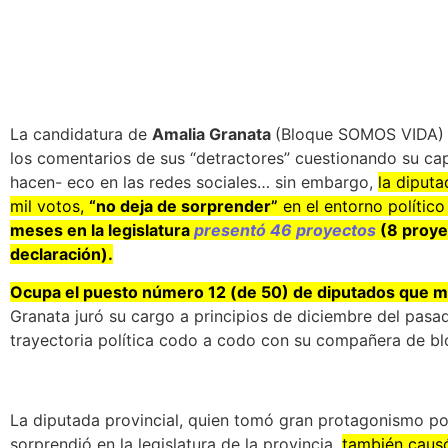
La candidatura de
Amalia Granata
(Bloque SOMOS VIDA) 
los comentarios de sus “detractores” cuestionando su cap
hacen- eco en las redes sociales… sin embargo,
la diput
mil votos,
“no deja de sorprender”
en el entorno político
meses en la legislatura
presentó 46 proyectos
(8 proye
declaración).
Ocupa el puesto número 12 (de 50) de diputados que m
Granata juró su cargo a principios de diciembre del pasa
trayectoria política codo a codo con su compañera de b
La diputada provincial, quien tomó gran protagonismo po
sorprendió en la legislatura de la provincia,
también causó