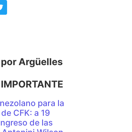
or Argüelles​
 IMPORTANTE
nezolano para la
de CFK: a 19
ingreso de las