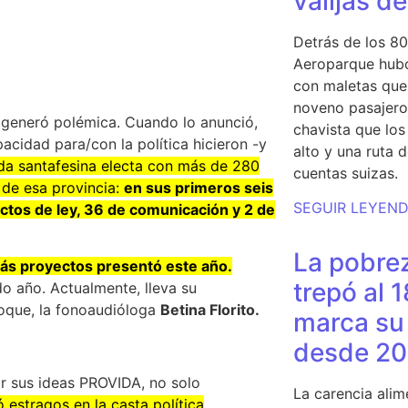
valijas d
Detrás de los 80
Aeroparque hubo
con maletas que 
noveno pasajero 
generó polémica. Cuando lo anunció,
chavista que lo
acidad para/con la política hicieron -y
alto y una ruta 
ada santafesina electa con más de 280
cuentas suizas.
 de esa provincia:
en sus primeros seis
SEGUIR LEYEN
ctos de ley, 36 de comunicación y 2 de
La pobrez
ás proyectos presentó este año.
trepó al 
do año. Actualmente, lleva su
loque, la fonoaudióloga
Betina Florito.
marca su 
desde 20
r sus ideas PROVIDA, no solo
La carencia alim
 estragos en la casta política